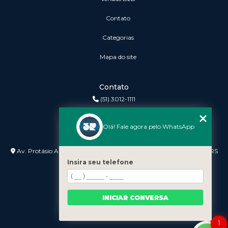
Contato
Categorias
Mapa do site
Contato
(51) 3012-1111
3r@3rinformatica.com.br
Olá! Fale agora pelo WhatsApp
Endereço
Av. Protásio Alves nº 3240 Lojas 7 e 8 - Petrópolis - Porto Alegre - RS
- 90410-007
Insira seu telefone
INICIAR CONVERSA
1