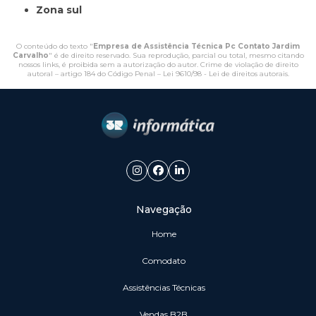
Zona sul
O conteúdo do texto "
Empresa de Assistência Técnica Pc Contato Jardim
Carvalho
" é de direito reservado. Sua reprodução, parcial ou total, mesmo citando
nossos links, é proibida sem a autorização do autor. Crime de violação de direito
autoral – artigo 184 do Código Penal –
Lei 9610/98 - Lei de direitos autorais
.
Navegação
Home
Comodato
Assistências Técnicas
vendas B2B