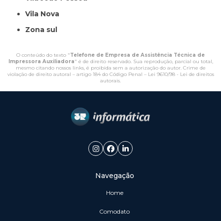
Vila Nova
Zona sul
O conteúdo do texto "
Telefone de Empresa de Assistência Técnica de
Impressora Auxiliadora
" é de direito reservado. Sua reprodução, parcial ou total,
mesmo citando nossos links, é proibida sem a autorização do autor. Crime de
violação de direito autoral – artigo 184 do Código Penal –
Lei 9610/98 - Lei de direitos
autorais
.
Navegação
Home
Comodato