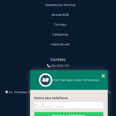
Assistências Técnicas
vendas B2B
Contato
Categorias
Mapa do site
Contato
(51) 3012-1111
3r@3rinformatica.com.br
Olá! Fale agora pelo WhatsApp
Endereço
Av. Protásio Alves nº 3240 Lojas 7 e 8 - Petrópolis - Porto Alegre - RS
- 90410-007
Insira seu telefone