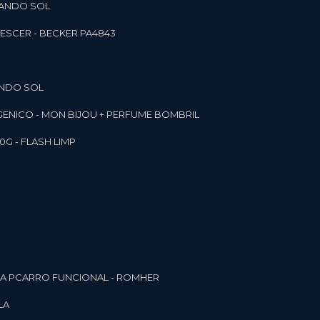
RANDO SOL
ESCER - BECKER PA4843
ANDO SOL
RGENICO - MON BIJOU + PERFUME BOMBRIL
0G - FLASH LIMP
ELA PCARRO FUNCIONAL - ROMHER
LA