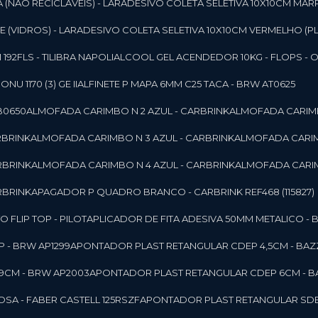
 (NAO RECICLAVEIS) - LAR
ADESIVO COLETA SELETIVA 10X10CM MAR
 (VIDROS) - LAR
ADESIVO COLETA SELETIVA 10X10CM VERMELHO (PL
92FLS - TILIBRA NAPOLI
ALCOOL GEL ACENDEDOR 10KG - FLOPS - ONU 
U 1170 (3) GE II
ALFINETE P MAPA 6MM C25 TACA - BRW AT0625
B0650
ALMOFADA CARIMBO N 2 AZUL - CARBRINK
ALMOFADA CARIMB
RBRINK
ALMOFADA CARIMBO N 3 AZUL - CARBRINK
ALMOFADA CARIM
RBRINK
ALMOFADA CARIMBO N 4 AZUL - CARBRINK
ALMOFADA CARIM
RBRINK
APAGADOR P QUADRO BRANCO - CARBRINK REF468 (115827)
FLIP TOP - PILOT
APLICADOR DE FITA ADESIVA 50MM METALICO - 
 - BRW AP1299
APONTADOR PLAST RETANGULAR CDEP 4,5CM - BAZ
9CM - BRW AP2003
APONTADOR PLAST RETANGULAR CDEP 6CM - B
SA - FABER CASTELL 125RSZF
APONTADOR PLAST RETANGULAR SDEP