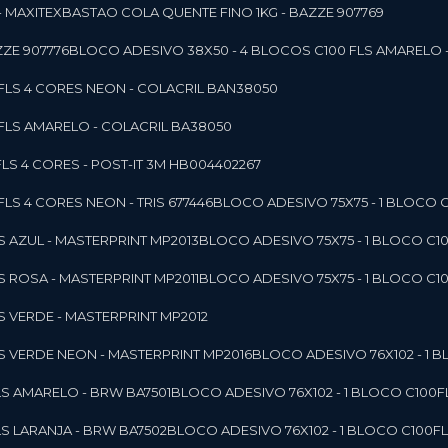
- MAXITEX
BASTAO COLA QUENTE FINO 1KG - BAZZE 907769
ZE 907776
BLOCO ADESIVO 38X50 - 4 BLOCOS C100 FLS AMARELO 
0FLS 4 CORES NEON - COLACRIL BAN38050
0FLS AMARELO - COLACRIL BA38050
LS 4 CORES - POST-IT 3M HB004402267
LS 4 CORES NEON - TRIS 677446
BLOCO ADESIVO 75X75 - 1 BLOCO 
LS AZUL - MASTERPRINT MP2013
BLOCO ADESIVO 75X75 - 1 BLOCO C1
LS ROSA - MASTERPRINT MP2011
BLOCO ADESIVO 75X75 - 1 BLOCO C1
LS VERDE - MASTERPRINT MP2012
LS VERDE NEON - MASTERPRINT MP2016
BLOCO ADESIVO 76X102 - 1
LS AMARELO - BRW BA7501
BLOCO ADESIVO 76X102 - 1 BLOCO C100
LS LARANJA - BRW BA7502
BLOCO ADESIVO 76X102 - 1 BLOCO C100F