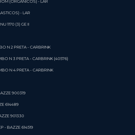
ROM (ORGANICOS) - LAR
ASTICOS) - LAR
1170 (3) GE II
O N 2 PRETA - CARBRINK
BO N 3 PRETA - CARBRINK (40576)
BO N 4 PRETA - CARBRINK
BAZZE 900319
ZE 614489
AZZE 901330
 - BAZZE 614519