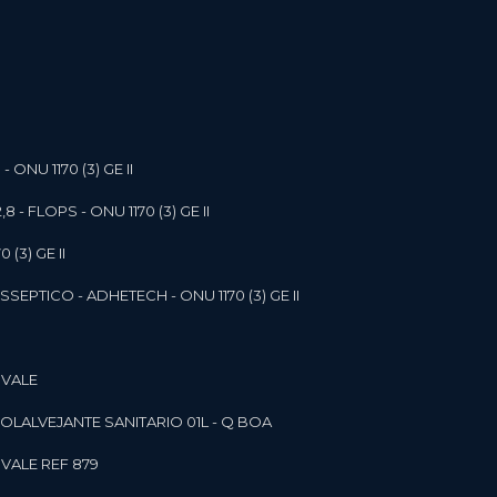
- ONU 1170 (3) GE II
,8 - FLOPS - ONU 1170 (3) GE II
 (3) GE II
SEPTICO - ADHETECH - ONU 1170 (3) GE II
 VALE
SOL
ALVEJANTE SANITARIO 01L - Q BOA
 VALE REF 879