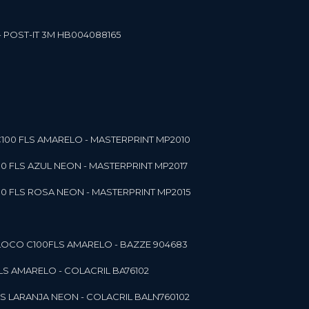
- POST-IT 3M HB004088165
C100 FLS AMARELO - MASTERPRINT MP2010
00 FLS AZUL NEON - MASTERPRINT MP2017
00 FLS ROSA NEON - MASTERPRINT MP2015
 BLOCO C100FLS AMARELO - BAZZE 904683
FLS AMARELO - COLACRIL BA76102
LS LARANJA NEON - COLACRIL BALN760102