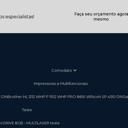
Faça seu orçamento agor
 especialistas!
mesmo
Comodato
Impressoras e Multifuncionais
2 DN
Brother HL 1212 W
HP P 1102 W
HP PRO 8610 W
Ricoh SP 4510 DN
S
teste
EN DRIVE 8GB - MULTILASER teste