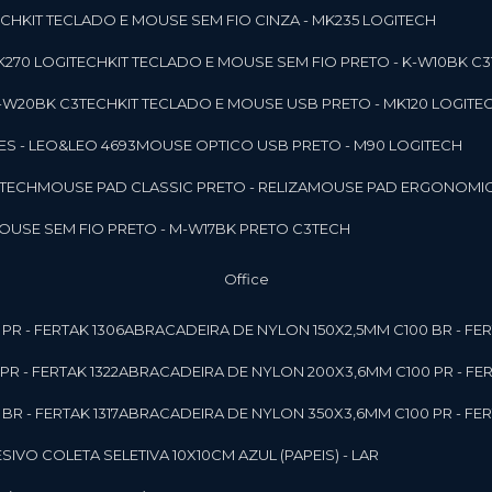
ECH
KIT TECLADO E MOUSE SEM FIO CINZA - MK235 LOGITECH
MK270 LOGITECH
KIT TECLADO E MOUSE SEM FIO PRETO - K-W10BK C
 K-W20BK C3TECH
KIT TECLADO E MOUSE USB PRETO - MK120 LOGITE
S - LEO&LEO 4693
MOUSE OPTICO USB PRETO - M90 LOGITECH
3TECH
MOUSE PAD CLASSIC PRETO - RELIZA
MOUSE PAD ERGONOMIC
MOUSE SEM FIO PRETO - M-W17BK PRETO C3TECH
Office
PR - FERTAK 1306
ABRACADEIRA DE NYLON 150X2,5MM C100 BR - FER
R - FERTAK 1322
ABRACADEIRA DE NYLON 200X3,6MM C100 PR - FER
R - FERTAK 1317
ABRACADEIRA DE NYLON 350X3,6MM C100 PR - FER
ESIVO COLETA SELETIVA 10X10CM AZUL (PAPEIS) - LAR