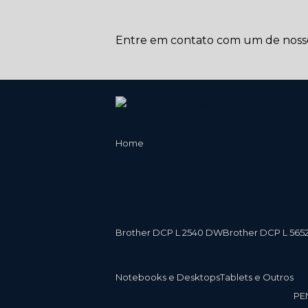
Entre em contato com um de nossos
Home
Brother DCP L 2540 DW
Brother DCP L 565
Notebooks e Desktops
Tablets e Outros
P