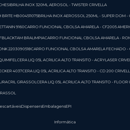
CHESI
BRILHA INOX 320ML AEROSOL - TWISTER CRIVELLA
 BRITE HB004511075
BRILHA INOX AEROSSOL 250ML - SUPER DOM - 
TTANIN 9160
CARRO FUNCIONAL CBOLSA AMARELA - CF2005 AMERI
CFBLACKTAM BRALIMPIA
CARRO FUNCIONAL CBOLSA AMARELA - R
ONK 2203090518
CARRO FUNCIONAL CBOLSA AMARELA FECHADO -
 QUIMIFEL
CERA LIQ 05L ACRILICA ALTO TRANSITO - ACRYLASER CRIVE
BECKER 4037
CERA LIQ 05L ACRILICA ALTO TRANSITO - CD 200 CRIVEL
 DURACRIL GIRASSOL
CERA LIQ 05L ACRILICA ALTO TRANSITO - FLO
GIRASSOL
Descartáveis
Dispensers
Embalagens
EPI
Informática