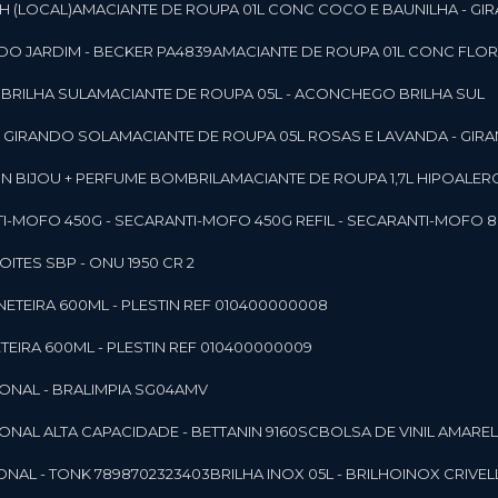
SH (LOCAL)
AMACIANTE DE ROUPA 01L CONC COCO E BAUNILHA - GI
DO JARDIM - BECKER PA4839
AMACIANTE DE ROUPA 01L CONC FLOR
 BRILHA SUL
AMACIANTE DE ROUPA 05L - ACONCHEGO BRILHA SUL
 - GIRANDO SOL
AMACIANTE DE ROUPA 05L ROSAS E LAVANDA - GIR
MON BIJOU + PERFUME BOMBRIL
AMACIANTE DE ROUPA 1,7L HIPOALE
NTI-MOFO 450G - SECAR
ANTI-MOFO 450G REFIL - SECAR
ANTI-MOFO 8
NOITES SBP - ONU 1950 CR 2
NETEIRA 600ML - PLESTIN REF 010400000008
TEIRA 600ML - PLESTIN REF 010400000009
IONAL - BRALIMPIA SG04AMV
IONAL ALTA CAPACIDADE - BETTANIN 9160SC
BOLSA DE VINIL AMAR
ONAL - TONK 7898702323403
BRILHA INOX 05L - BRILHOINOX CRIVEL