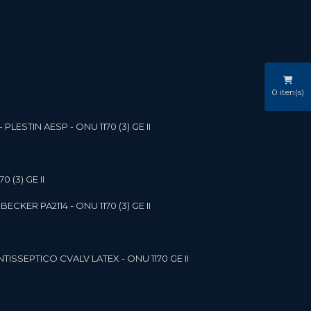
0
iten(s)
LESTIN AESP - ONU 1170 (3) GE II
 (3) GE II
ECKER PA2114 - ONU 1170 (3) GE II
NTISSEPTICO CVALV LATEX - ONU 1170 GE II