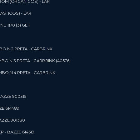
ROM (ORGANICOS) - LAR
ASTICOS) - LAR
1170 (3) GE II
O N 2 PRETA - CARBRINK
BO N 3 PRETA - CARBRINK (40576)
BO N 4 PRETA - CARBRINK
BAZZE 900319
ZE 614489
AZZE 901330
 - BAZZE 614519