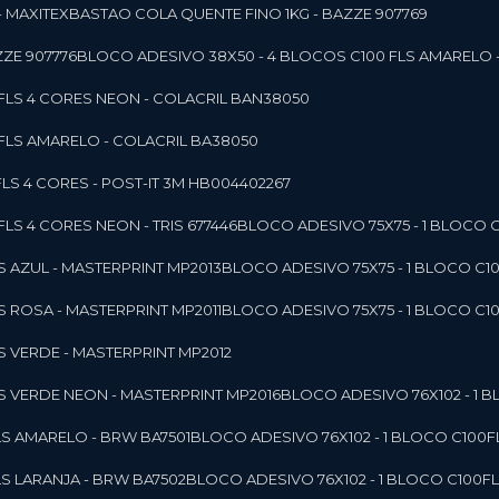
- MAXITEX
BASTAO COLA QUENTE FINO 1KG - BAZZE 907769
ZE 907776
BLOCO ADESIVO 38X50 - 4 BLOCOS C100 FLS AMARELO 
0FLS 4 CORES NEON - COLACRIL BAN38050
0FLS AMARELO - COLACRIL BA38050
LS 4 CORES - POST-IT 3M HB004402267
LS 4 CORES NEON - TRIS 677446
BLOCO ADESIVO 75X75 - 1 BLOCO 
LS AZUL - MASTERPRINT MP2013
BLOCO ADESIVO 75X75 - 1 BLOCO C1
LS ROSA - MASTERPRINT MP2011
BLOCO ADESIVO 75X75 - 1 BLOCO C1
LS VERDE - MASTERPRINT MP2012
LS VERDE NEON - MASTERPRINT MP2016
BLOCO ADESIVO 76X102 - 1
LS AMARELO - BRW BA7501
BLOCO ADESIVO 76X102 - 1 BLOCO C100
LS LARANJA - BRW BA7502
BLOCO ADESIVO 76X102 - 1 BLOCO C100F