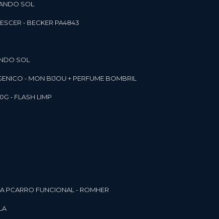
RANDO SOL
ESCER - BECKER PA4843
ANDO SOL
RGENICO - MON BIJOU + PERFUME BOMBRIL
0G - FLASH LIMP
ELA PCARRO FUNCIONAL - ROMHER
LA