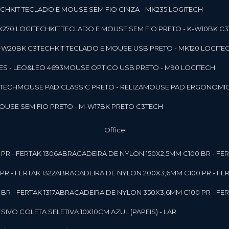
ECH
KIT TECLADO E MOUSE SEM FIO CINZA - MK235 LOGITECH
MK270 LOGITECH
KIT TECLADO E MOUSE SEM FIO PRETO - K-W10BK C
 K-W20BK C3TECH
KIT TECLADO E MOUSE USB PRETO - MK120 LOGITE
S - LEO&LEO 4693
MOUSE OPTICO USB PRETO - M90 LOGITECH
3TECH
MOUSE PAD CLASSIC PRETO - RELIZA
MOUSE PAD ERGONOMIC
MOUSE SEM FIO PRETO - M-W17BK PRETO C3TECH
Office
PR - FERTAK 1306
ABRACADEIRA DE NYLON 150X2,5MM C100 BR - FER
R - FERTAK 1322
ABRACADEIRA DE NYLON 200X3,6MM C100 PR - FER
R - FERTAK 1317
ABRACADEIRA DE NYLON 350X3,6MM C100 PR - FER
ESIVO COLETA SELETIVA 10X10CM AZUL (PAPEIS) - LAR