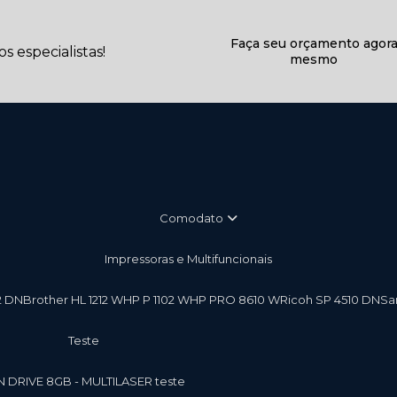
Faça seu orçamento agor
 especialistas!
mesmo
Comodato
Impressoras e Multifuncionais
2 DN
Brother HL 1212 W
HP P 1102 W
HP PRO 8610 W
Ricoh SP 4510 DN
S
teste
EN DRIVE 8GB - MULTILASER teste