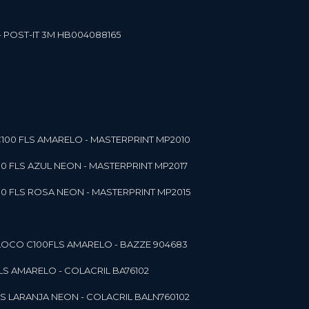
- POST-IT 3M HB004088165
C100 FLS AMARELO - MASTERPRINT MP2010
00 FLS AZUL NEON - MASTERPRINT MP2017
00 FLS ROSA NEON - MASTERPRINT MP2015
 BLOCO C100FLS AMARELO - BAZZE 904683
FLS AMARELO - COLACRIL BA76102
LS LARANJA NEON - COLACRIL BALN760102