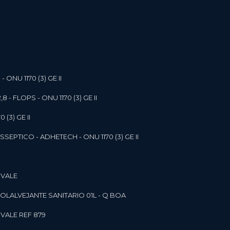
- ONU 1170 (3) GE II
,8 - FLOPS - ONU 1170 (3) GE II
 (3) GE II
SEPTICO - ADHETECH - ONU 1170 (3) GE II
 VALE
SOL
ALVEJANTE SANITARIO 01L - Q BOA
 VALE REF 879