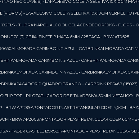
 (NAO RECICLAVEIS) - LAR
ADESIVO COLETA SELETIVA 10X10CM MAR
 (VIDROS) - LAR
ADESIVO COLETA SELETIVA 10X10CM VERMELHO (PL
92FLS - TILIBRA NAPOLI
ALCOOL GEL ACENDEDOR 10KG - FLOPS - ONU 
U 1170 (3) GE II
ALFINETE P MAPA 6MM C25 TACA - BRW AT0625
B0650
ALMOFADA CARIMBO N 2 AZUL - CARBRINK
ALMOFADA CARIMB
RBRINK
ALMOFADA CARIMBO N 3 AZUL - CARBRINK
ALMOFADA CARIM
RBRINK
ALMOFADA CARIMBO N 4 AZUL - CARBRINK
ALMOFADA CARIM
RBRINK
APAGADOR P QUADRO BRANCO - CARBRINK REF468 (115827)
FLIP TOP - PILOT
APLICADOR DE FITA ADESIVA 50MM METALICO - 
 - BRW AP1299
APONTADOR PLAST RETANGULAR CDEP 4,5CM - BAZ
9CM - BRW AP2003
APONTADOR PLAST RETANGULAR CDEP 6CM - B
SA - FABER CASTELL 125RSZF
APONTADOR PLAST RETANGULAR SDEP