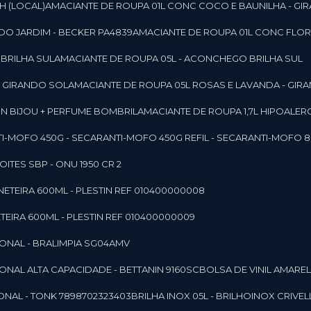
SH (LOCAL)
AMACIANTE DE ROUPA 01L CONC COCO E BAUNILHA - GI
DO JARDIM - BECKER PA4839
AMACIANTE DE ROUPA 01L CONC FLOR
 BRILHA SUL
AMACIANTE DE ROUPA 05L - ACONCHEGO BRILHA SUL
 - GIRANDO SOL
AMACIANTE DE ROUPA 05L ROSAS E LAVANDA - GIR
MON BIJOU + PERFUME BOMBRIL
AMACIANTE DE ROUPA 1,7L HIPOALE
NTI-MOFO 450G - SECAR
ANTI-MOFO 450G REFIL - SECAR
ANTI-MOFO 8
NOITES SBP - ONU 1950 CR 2
NETEIRA 600ML - PLESTIN REF 010400000008
TEIRA 600ML - PLESTIN REF 010400000009
IONAL - BRALIMPIA SG04AMV
IONAL ALTA CAPACIDADE - BETTANIN 9160SC
BOLSA DE VINIL AMAR
ONAL - TONK 7898702323403
BRILHA INOX 05L - BRILHOINOX CRIVEL