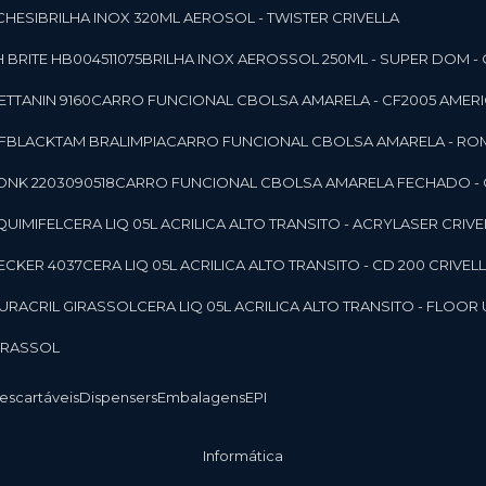
CHESI
BRILHA INOX 320ML AEROSOL - TWISTER CRIVELLA
 BRITE HB004511075
BRILHA INOX AEROSSOL 250ML - SUPER DOM - 
TTANIN 9160
CARRO FUNCIONAL CBOLSA AMARELA - CF2005 AMERI
CFBLACKTAM BRALIMPIA
CARRO FUNCIONAL CBOLSA AMARELA - R
ONK 2203090518
CARRO FUNCIONAL CBOLSA AMARELA FECHADO -
 QUIMIFEL
CERA LIQ 05L ACRILICA ALTO TRANSITO - ACRYLASER CRIVE
BECKER 4037
CERA LIQ 05L ACRILICA ALTO TRANSITO - CD 200 CRIVEL
 DURACRIL GIRASSOL
CERA LIQ 05L ACRILICA ALTO TRANSITO - FLO
GIRASSOL
Descartáveis
Dispensers
Embalagens
EPI
Informática