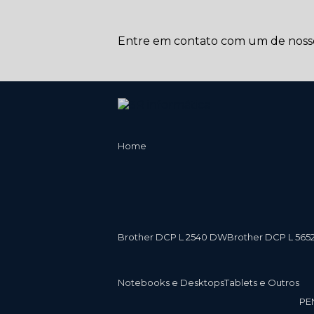
Entre em contato com um de nossos
Home
Brother DCP L 2540 DW
Brother DCP L 565
Notebooks e Desktops
Tablets e Outros
P