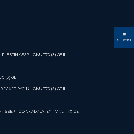
0
iten(s)
LESTIN AESP - ONU 1170 (3) GE II
 (3) GE II
ECKER PA2114 - ONU 1170 (3) GE II
NTISSEPTICO CVALV LATEX - ONU 1170 GE II