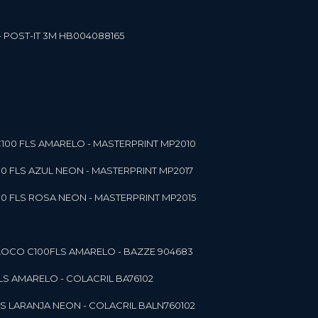
- POST-IT 3M HB004088165
C100 FLS AMARELO - MASTERPRINT MP2010
00 FLS AZUL NEON - MASTERPRINT MP2017
00 FLS ROSA NEON - MASTERPRINT MP2015
 BLOCO C100FLS AMARELO - BAZZE 904683
FLS AMARELO - COLACRIL BA76102
LS LARANJA NEON - COLACRIL BALN760102