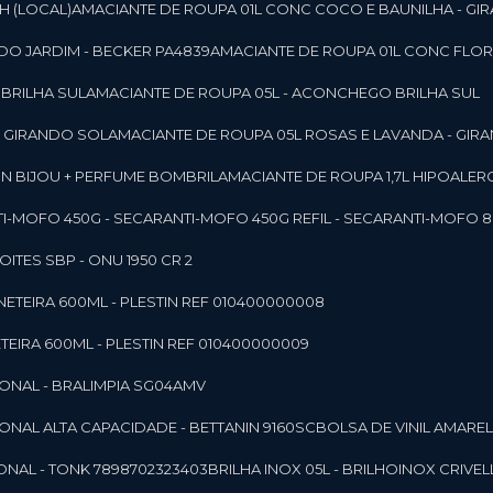
SH (LOCAL)
AMACIANTE DE ROUPA 01L CONC COCO E BAUNILHA - GI
DO JARDIM - BECKER PA4839
AMACIANTE DE ROUPA 01L CONC FLOR
 BRILHA SUL
AMACIANTE DE ROUPA 05L - ACONCHEGO BRILHA SUL
 - GIRANDO SOL
AMACIANTE DE ROUPA 05L ROSAS E LAVANDA - GIR
MON BIJOU + PERFUME BOMBRIL
AMACIANTE DE ROUPA 1,7L HIPOALE
NTI-MOFO 450G - SECAR
ANTI-MOFO 450G REFIL - SECAR
ANTI-MOFO 8
NOITES SBP - ONU 1950 CR 2
NETEIRA 600ML - PLESTIN REF 010400000008
TEIRA 600ML - PLESTIN REF 010400000009
IONAL - BRALIMPIA SG04AMV
IONAL ALTA CAPACIDADE - BETTANIN 9160SC
BOLSA DE VINIL AMAR
ONAL - TONK 7898702323403
BRILHA INOX 05L - BRILHOINOX CRIVEL