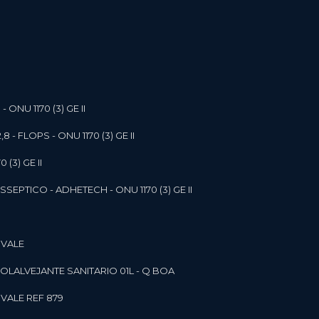
- ONU 1170 (3) GE II
,8 - FLOPS - ONU 1170 (3) GE II
 (3) GE II
SEPTICO - ADHETECH - ONU 1170 (3) GE II
 VALE
SOL
ALVEJANTE SANITARIO 01L - Q BOA
 VALE REF 879