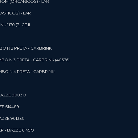
ROM (ORGANICOS) - LAR
ASTICOS) - LAR
1170 (3) GE II
O N 2 PRETA - CARBRINK
BO N 3 PRETA - CARBRINK (40576)
BO N 4 PRETA - CARBRINK
BAZZE 900319
ZE 614489
AZZE 901330
 - BAZZE 614519