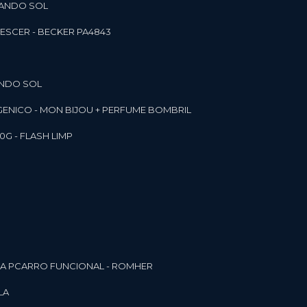
RANDO SOL
ESCER - BECKER PA4843
ANDO SOL
RGENICO - MON BIJOU + PERFUME BOMBRIL
0G - FLASH LIMP
ELA PCARRO FUNCIONAL - ROMHER
LA