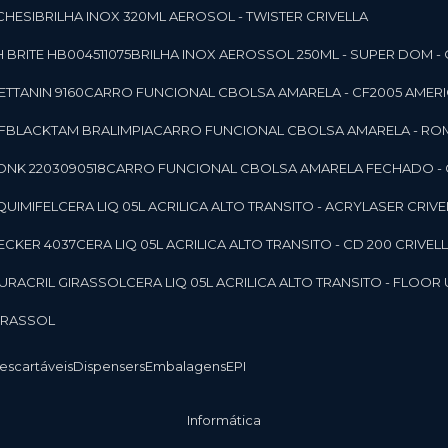
CHESI
BRILHA INOX 320ML AEROSOL - TWISTER CRIVELLA
 BRITE HB004511075
BRILHA INOX AEROSSOL 250ML - SUPER DOM - 
TTANIN 9160
CARRO FUNCIONAL CBOLSA AMARELA - CF2005 AMERI
CFBLACKTAM BRALIMPIA
CARRO FUNCIONAL CBOLSA AMARELA - R
ONK 2203090518
CARRO FUNCIONAL CBOLSA AMARELA FECHADO -
 QUIMIFEL
CERA LIQ 05L ACRILICA ALTO TRANSITO - ACRYLASER CRIVE
BECKER 4037
CERA LIQ 05L ACRILICA ALTO TRANSITO - CD 200 CRIVEL
 DURACRIL GIRASSOL
CERA LIQ 05L ACRILICA ALTO TRANSITO - FLO
GIRASSOL
Descartáveis
Dispensers
Embalagens
EPI
Informática