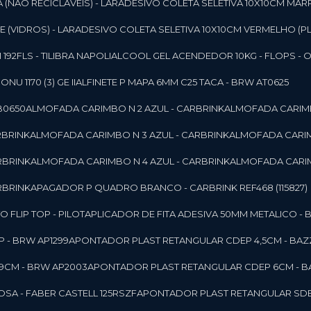
 (NAO RECICLAVEIS) - LAR
ADESIVO COLETA SELETIVA 10X10CM MAR
 (VIDROS) - LAR
ADESIVO COLETA SELETIVA 10X10CM VERMELHO (PL
92FLS - TILIBRA NAPOLI
ALCOOL GEL ACENDEDOR 10KG - FLOPS - ONU 
U 1170 (3) GE II
ALFINETE P MAPA 6MM C25 TACA - BRW AT0625
B0650
ALMOFADA CARIMBO N 2 AZUL - CARBRINK
ALMOFADA CARIMB
RBRINK
ALMOFADA CARIMBO N 3 AZUL - CARBRINK
ALMOFADA CARIM
RBRINK
ALMOFADA CARIMBO N 4 AZUL - CARBRINK
ALMOFADA CARIM
RBRINK
APAGADOR P QUADRO BRANCO - CARBRINK REF468 (115827)
FLIP TOP - PILOT
APLICADOR DE FITA ADESIVA 50MM METALICO - 
 - BRW AP1299
APONTADOR PLAST RETANGULAR CDEP 4,5CM - BAZ
9CM - BRW AP2003
APONTADOR PLAST RETANGULAR CDEP 6CM - B
SA - FABER CASTELL 125RSZF
APONTADOR PLAST RETANGULAR SDEP