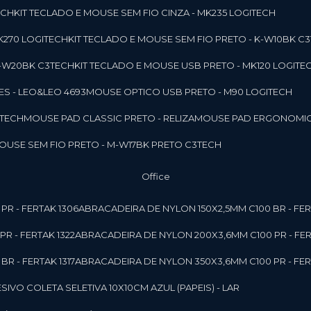
ECH
KIT TECLADO E MOUSE SEM FIO CINZA - MK235 LOGITECH
MK270 LOGITECH
KIT TECLADO E MOUSE SEM FIO PRETO - K-W10BK C
 K-W20BK C3TECH
KIT TECLADO E MOUSE USB PRETO - MK120 LOGITE
S - LEO&LEO 4693
MOUSE OPTICO USB PRETO - M90 LOGITECH
3TECH
MOUSE PAD CLASSIC PRETO - RELIZA
MOUSE PAD ERGONOMIC
MOUSE SEM FIO PRETO - M-W17BK PRETO C3TECH
Office
PR - FERTAK 1306
ABRACADEIRA DE NYLON 150X2,5MM C100 BR - FER
R - FERTAK 1322
ABRACADEIRA DE NYLON 200X3,6MM C100 PR - FER
R - FERTAK 1317
ABRACADEIRA DE NYLON 350X3,6MM C100 PR - FER
ESIVO COLETA SELETIVA 10X10CM AZUL (PAPEIS) - LAR