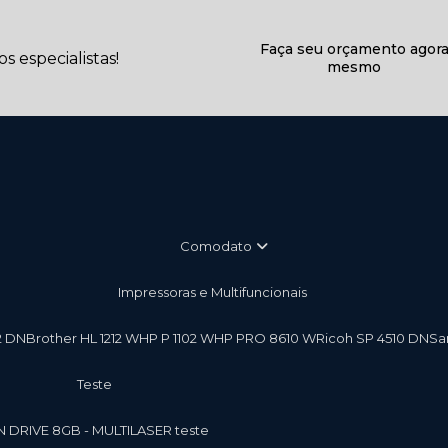
Faça seu orçamento agor
 especialistas!
mesmo
Comodato
Impressoras e Multifuncionais
2 DN
Brother HL 1212 W
HP P 1102 W
HP PRO 8610 W
Ricoh SP 4510 DN
S
teste
EN DRIVE 8GB - MULTILASER teste