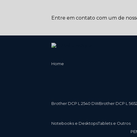
Entre em contato com um de nossos
Home
Brother DCP L 2540 DW
Brother DCP L 565
Notebooks e Desktops
Tablets e Outros
P