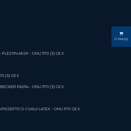
0
iten(s)
LESTIN AESP - ONU 1170 (3) GE II
 (3) GE II
ECKER PA2114 - ONU 1170 (3) GE II
NTISSEPTICO CVALV LATEX - ONU 1170 GE II