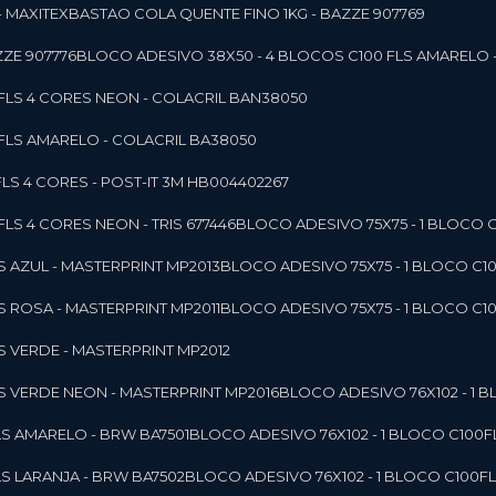
- MAXITEX
BASTAO COLA QUENTE FINO 1KG - BAZZE 907769
ZE 907776
BLOCO ADESIVO 38X50 - 4 BLOCOS C100 FLS AMARELO 
0FLS 4 CORES NEON - COLACRIL BAN38050
0FLS AMARELO - COLACRIL BA38050
LS 4 CORES - POST-IT 3M HB004402267
LS 4 CORES NEON - TRIS 677446
BLOCO ADESIVO 75X75 - 1 BLOCO 
LS AZUL - MASTERPRINT MP2013
BLOCO ADESIVO 75X75 - 1 BLOCO C1
LS ROSA - MASTERPRINT MP2011
BLOCO ADESIVO 75X75 - 1 BLOCO C1
LS VERDE - MASTERPRINT MP2012
LS VERDE NEON - MASTERPRINT MP2016
BLOCO ADESIVO 76X102 - 1
LS AMARELO - BRW BA7501
BLOCO ADESIVO 76X102 - 1 BLOCO C100
LS LARANJA - BRW BA7502
BLOCO ADESIVO 76X102 - 1 BLOCO C100F