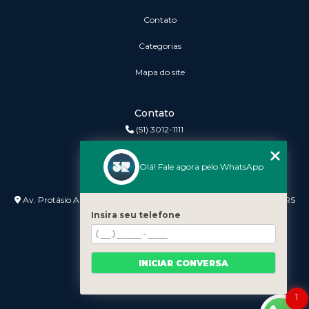
Contato
Categorias
Mapa do site
Contato
(51) 3012-1111
3r@3rinformatica.com.br
Olá! Fale agora pelo WhatsApp
Endereço
Av. Protásio Alves nº 3240 Lojas 7 e 8 - Petrópolis - Porto Alegre - RS
- 90410-007
Insira seu telefone
INICIAR CONVERSA
1