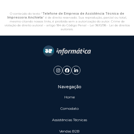
O conteúdo do texto "
Telefone de Empresa de Assistência Técnica de
Impressora Anchieta
" é de direito reservado. Sua reprodução, parcial ou total,
mesmo citando nossos links, é proibida sem a autorização do autor. Crime de
violação de direito autoral – artigo 184 do Código Penal –
Lei 9610/98 - Lei de direitos
autorais
.
Navegação
Home
Comodato
Assistências Técnicas
vendas B2B