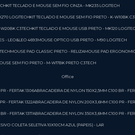
ECH
KIT TECLADO E MOUSE SEM FIO CINZA - MK235 LOGITECH
MK270 LOGITECH
KIT TECLADO E MOUSE SEM FIO PRETO - K-W10BK C
 K-W20BK C3TECH
KIT TECLADO E MOUSE USB PRETO - MK120 LOGITE
S - LEO&LEO 4693
MOUSE OPTICO USB PRETO - M90 LOGITECH
3TECH
MOUSE PAD CLASSIC PRETO - RELIZA
MOUSE PAD ERGONOMIC
MOUSE SEM FIO PRETO - M-W17BK PRETO C3TECH
Office
PR - FERTAK 1306
ABRACADEIRA DE NYLON 150X2,5MM C100 BR - FER
R - FERTAK 1322
ABRACADEIRA DE NYLON 200X3,6MM C100 PR - FER
R - FERTAK 1317
ABRACADEIRA DE NYLON 350X3,6MM C100 PR - FER
ESIVO COLETA SELETIVA 10X10CM AZUL (PAPEIS) - LAR