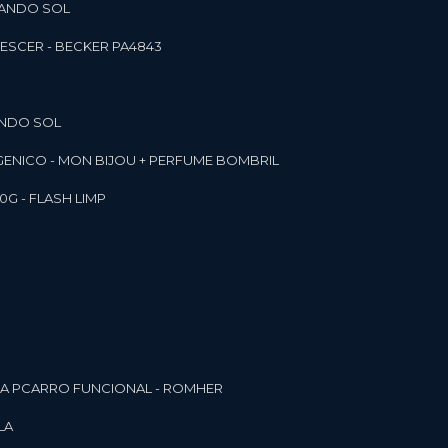
RANDO SOL
ESCER - BECKER PA4843
ANDO SOL
RGENICO - MON BIJOU + PERFUME BOMBRIL
0G - FLASH LIMP
ELA PCARRO FUNCIONAL - ROMHER
LA