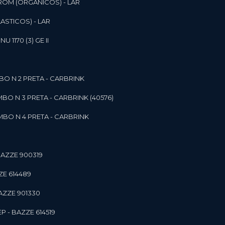
ROM (ORGANICOS) - LAR
ASTICOS) - LAR
1170 (3) GE II
O N 2 PRETA - CARBRINK
BO N 3 PRETA - CARBRINK (40576)
BO N 4 PRETA - CARBRINK
BAZZE 900319
ZE 614489
AZZE 901330
 - BAZZE 614519