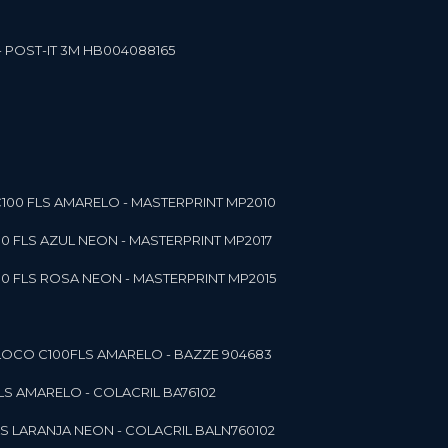
- POST-IT 3M HB004088165
C100 FLS AMARELO - MASTERPRINT MP2010
00 FLS AZUL NEON - MASTERPRINT MP2017
00 FLS ROSA NEON - MASTERPRINT MP2015
 BLOCO C100FLS AMARELO - BAZZE 904683
FLS AMARELO - COLACRIL BA76102
LS LARANJA NEON - COLACRIL BALN760102