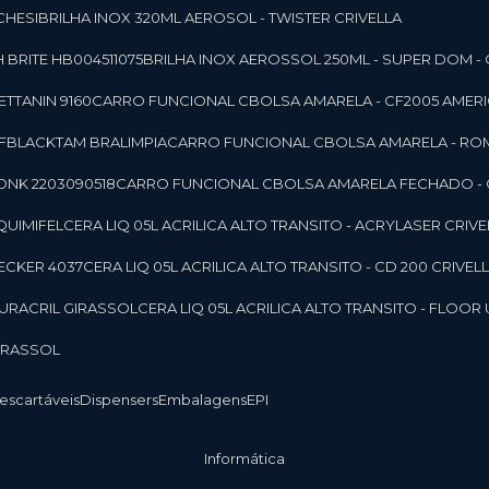
CHESI
BRILHA INOX 320ML AEROSOL - TWISTER CRIVELLA
 BRITE HB004511075
BRILHA INOX AEROSSOL 250ML - SUPER DOM - 
TTANIN 9160
CARRO FUNCIONAL CBOLSA AMARELA - CF2005 AMERI
CFBLACKTAM BRALIMPIA
CARRO FUNCIONAL CBOLSA AMARELA - R
ONK 2203090518
CARRO FUNCIONAL CBOLSA AMARELA FECHADO -
 QUIMIFEL
CERA LIQ 05L ACRILICA ALTO TRANSITO - ACRYLASER CRIVE
BECKER 4037
CERA LIQ 05L ACRILICA ALTO TRANSITO - CD 200 CRIVEL
 DURACRIL GIRASSOL
CERA LIQ 05L ACRILICA ALTO TRANSITO - FLO
GIRASSOL
Descartáveis
Dispensers
Embalagens
EPI
Informática