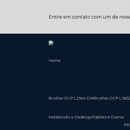
Entre em contato com um de nossos
Home
Brother DCP L 2540 DW
Brother DCP L 565
Notebooks e Desktops
Tablets e Outros
P