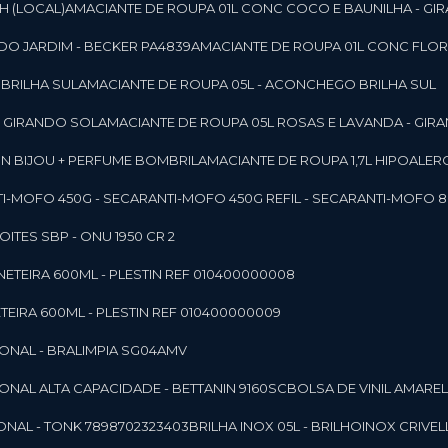
SH (LOCAL)
AMACIANTE DE ROUPA 01L CONC COCO E BAUNILHA - GI
DO JARDIM - BECKER PA4839
AMACIANTE DE ROUPA 01L CONC FLOR
 BRILHA SUL
AMACIANTE DE ROUPA 05L - ACONCHEGO BRILHA SUL
 - GIRANDO SOL
AMACIANTE DE ROUPA 05L ROSAS E LAVANDA - GIR
MON BIJOU + PERFUME BOMBRIL
AMACIANTE DE ROUPA 1,7L HIPOALE
NTI-MOFO 450G - SECAR
ANTI-MOFO 450G REFIL - SECAR
ANTI-MOFO 8
NOITES SBP - ONU 1950 CR 2
NETEIRA 600ML - PLESTIN REF 010400000008
TEIRA 600ML - PLESTIN REF 010400000009
IONAL - BRALIMPIA SG04AMV
IONAL ALTA CAPACIDADE - BETTANIN 9160SC
BOLSA DE VINIL AMAR
ONAL - TONK 7898702323403
BRILHA INOX 05L - BRILHOINOX CRIVEL