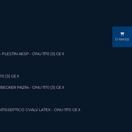
0
iten(s)
LESTIN AESP - ONU 1170 (3) GE II
 (3) GE II
ECKER PA2114 - ONU 1170 (3) GE II
NTISSEPTICO CVALV LATEX - ONU 1170 GE II