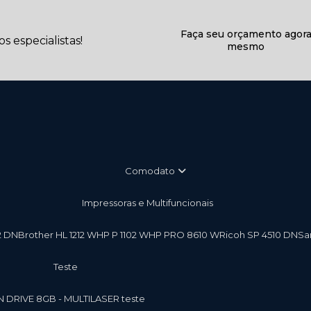
Faça seu orçamento agor
 especialistas!
mesmo
Comodato
Impressoras e Multifuncionais
2 DN
Brother HL 1212 W
HP P 1102 W
HP PRO 8610 W
Ricoh SP 4510 DN
S
teste
EN DRIVE 8GB - MULTILASER teste