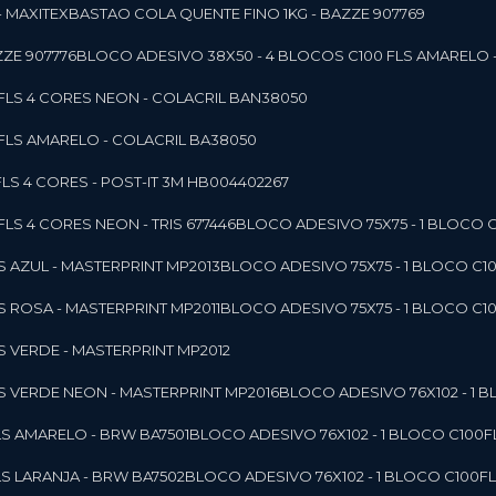
- MAXITEX
BASTAO COLA QUENTE FINO 1KG - BAZZE 907769
ZE 907776
BLOCO ADESIVO 38X50 - 4 BLOCOS C100 FLS AMARELO 
0FLS 4 CORES NEON - COLACRIL BAN38050
0FLS AMARELO - COLACRIL BA38050
LS 4 CORES - POST-IT 3M HB004402267
LS 4 CORES NEON - TRIS 677446
BLOCO ADESIVO 75X75 - 1 BLOCO 
LS AZUL - MASTERPRINT MP2013
BLOCO ADESIVO 75X75 - 1 BLOCO C1
LS ROSA - MASTERPRINT MP2011
BLOCO ADESIVO 75X75 - 1 BLOCO C1
LS VERDE - MASTERPRINT MP2012
LS VERDE NEON - MASTERPRINT MP2016
BLOCO ADESIVO 76X102 - 1
LS AMARELO - BRW BA7501
BLOCO ADESIVO 76X102 - 1 BLOCO C100
LS LARANJA - BRW BA7502
BLOCO ADESIVO 76X102 - 1 BLOCO C100F