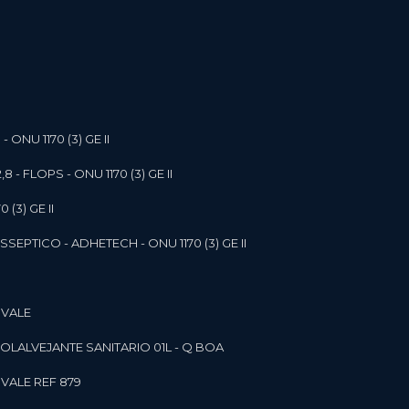
- ONU 1170 (3) GE II
,8 - FLOPS - ONU 1170 (3) GE II
 (3) GE II
SEPTICO - ADHETECH - ONU 1170 (3) GE II
 VALE
SOL
ALVEJANTE SANITARIO 01L - Q BOA
 VALE REF 879