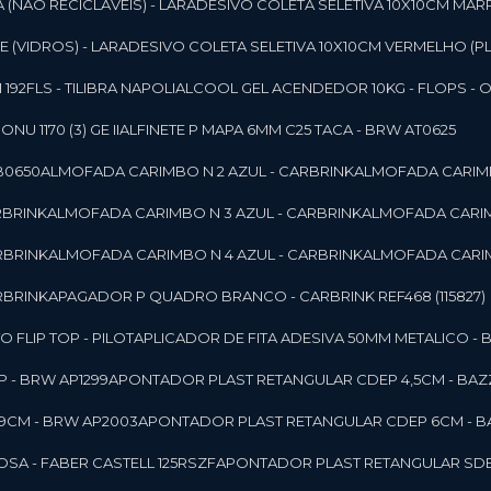
 (NAO RECICLAVEIS) - LAR
ADESIVO COLETA SELETIVA 10X10CM MAR
 (VIDROS) - LAR
ADESIVO COLETA SELETIVA 10X10CM VERMELHO (PL
92FLS - TILIBRA NAPOLI
ALCOOL GEL ACENDEDOR 10KG - FLOPS - ONU 
U 1170 (3) GE II
ALFINETE P MAPA 6MM C25 TACA - BRW AT0625
B0650
ALMOFADA CARIMBO N 2 AZUL - CARBRINK
ALMOFADA CARIMB
RBRINK
ALMOFADA CARIMBO N 3 AZUL - CARBRINK
ALMOFADA CARIM
RBRINK
ALMOFADA CARIMBO N 4 AZUL - CARBRINK
ALMOFADA CARIM
RBRINK
APAGADOR P QUADRO BRANCO - CARBRINK REF468 (115827)
FLIP TOP - PILOT
APLICADOR DE FITA ADESIVA 50MM METALICO - 
 - BRW AP1299
APONTADOR PLAST RETANGULAR CDEP 4,5CM - BAZ
9CM - BRW AP2003
APONTADOR PLAST RETANGULAR CDEP 6CM - B
SA - FABER CASTELL 125RSZF
APONTADOR PLAST RETANGULAR SDEP