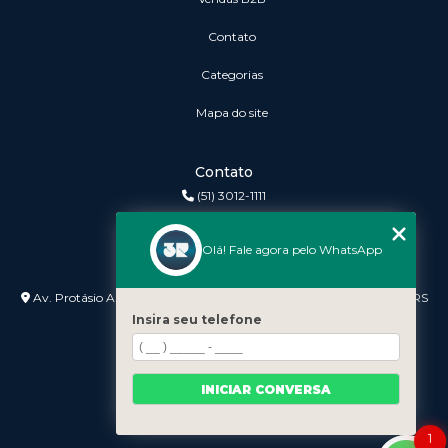
Contato
Categorias
Mapa do site
Contato
(51) 3012-1111
3r@3rinformatica.com.br
Olá! Fale agora pelo WhatsApp
Endereço
Av. Protásio Alves nº 3240 Lojas 7 e 8 - Petrópolis - Porto Alegre - RS
- 90410-007
Insira seu telefone
INICIAR CONVERSA
1