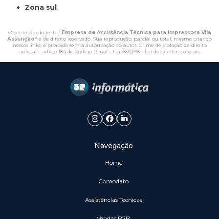
Zona sul
O conteúdo do texto "
Empresa de Assistência Técnica para Impressora Vila
Assunção
" é de direito reservado. Sua reprodução, parcial ou total, mesmo citando
nossos links, é proibida sem a autorização do autor. Crime de violação de direito
autoral – artigo 184 do Código Penal –
Lei 9610/98 - Lei de direitos autorais
.
Navegação
Home
Comodato
Assistências Técnicas
vendas B2B