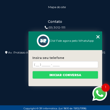
Mapa do site
Contato
(51) 3012-1111
3r@3rinformatica.com.br
Olá! Fale agora pelo WhatsApp
Endereço
Av. Protásio Alves nº 3240 Lojas 7 e 8 - Petrópolis - Porto Alegre - RS
- 90410-007
Insira seu telefone
INICIAR CONVERSA
1
Copyright © 3R informática. (Lei 9610 de 19/02/1998)