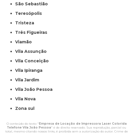
São Sebastião
Teresópolis
Tristeza
Três Figueiras
Viamão
Vila Assunção
Vila Conceição
Vila Ipiranga
Vila Jardim
Vila João Pessoa
Vila Nova
Zona sul
O conteúdo do texto "
Empresa de Locação de Impressora Laser Colorida
Telefone Vila João Pessoa
" é de direito reservado. Sua reprodução, parcial ou
total, mesmo citando nossos links, é proibida sem a autorização do autor. Crime de