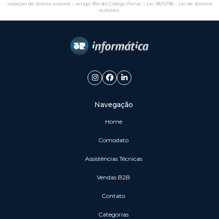
violação de direito autoral – artigo 184 do Código Penal –
Lei 9610/98 - Lei de direitos
autorais
.
Navegação
Home
Comodato
Assistências Técnicas
vendas B2B
Contato
Categorias