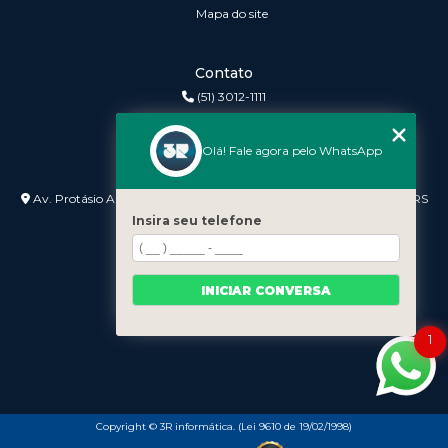
Mapa do site
Contato
(51) 3012-1111
3r@3rinformatica.com.br
Olá! Fale agora pelo WhatsApp
Endereço
Av. Protásio Alves nº 3240 Lojas 7 e 8 - Petrópolis - Porto Alegre - RS
- 90410-007
Insira seu telefone
INICIAR CONVERSA
1
Copyright © 3R informática. (Lei 9610 de 19/02/1998)