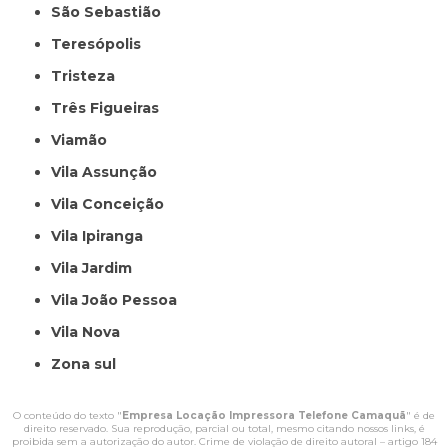
São Sebastião
Teresópolis
Tristeza
Três Figueiras
Viamão
Vila Assunção
Vila Conceição
Vila Ipiranga
Vila Jardim
Vila João Pessoa
Vila Nova
Zona sul
O conteúdo do texto "
Empresa Locação Impressora Telefone Camaquã
" é de
direito reservado. Sua reprodução, parcial ou total, mesmo citando nossos links, é
proibida sem a autorização do autor. Crime de violação de direito autoral – artigo 184