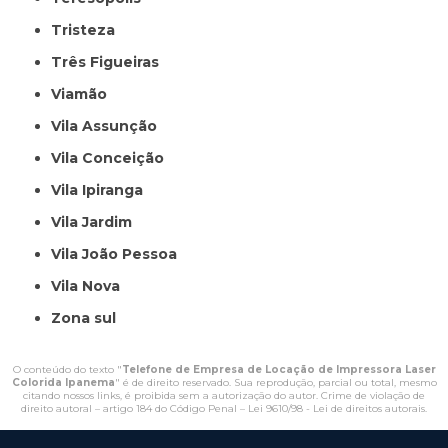
Tristeza
Três Figueiras
Viamão
Vila Assunção
Vila Conceição
Vila Ipiranga
Vila Jardim
Vila João Pessoa
Vila Nova
Zona sul
O conteúdo do texto "
Telefone de Empresa de Locação de Impressora Laser
Colorida Ipanema
" é de direito reservado. Sua reprodução, parcial ou total, mesmo
citando nossos links, é proibida sem a autorização do autor. Crime de violação de
direito autoral – artigo 184 do Código Penal –
Lei 9610/98 - Lei de direitos autorais
.