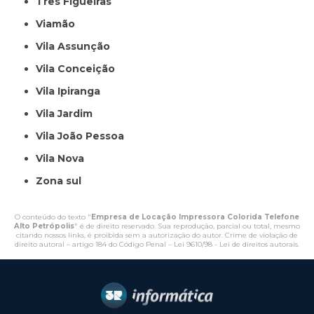
Três Figueiras
Viamão
Vila Assunção
Vila Conceição
Vila Ipiranga
Vila Jardim
Vila João Pessoa
Vila Nova
Zona sul
O conteúdo do texto "
Empresa de Locação Impressora Colorida Telefone
Alto Petrópolis
" é de direito reservado. Sua reprodução, parcial ou total, mesmo
citando nossos links, é proibida sem a autorização do autor. Crime de violação de
direito autoral – artigo 184 do Código Penal –
Lei 9610/98 - Lei de direitos autorais
.