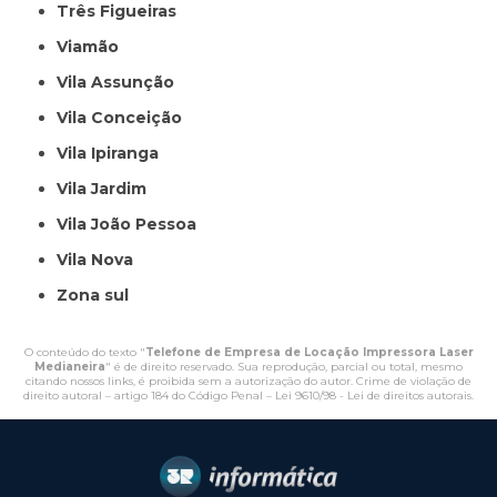
Três Figueiras
Viamão
Vila Assunção
Vila Conceição
Vila Ipiranga
Vila Jardim
Vila João Pessoa
Vila Nova
Zona sul
O conteúdo do texto "
Telefone de Empresa de Locação Impressora Laser
Medianeira
" é de direito reservado. Sua reprodução, parcial ou total, mesmo
citando nossos links, é proibida sem a autorização do autor. Crime de violação de
direito autoral – artigo 184 do Código Penal –
Lei 9610/98 - Lei de direitos autorais
.