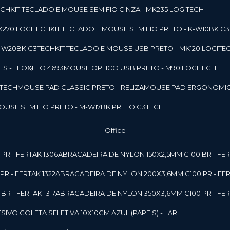
ECH
KIT TECLADO E MOUSE SEM FIO CINZA - MK235 LOGITECH
MK270 LOGITECH
KIT TECLADO E MOUSE SEM FIO PRETO - K-W10BK C
 K-W20BK C3TECH
KIT TECLADO E MOUSE USB PRETO - MK120 LOGITE
S - LEO&LEO 4693
MOUSE OPTICO USB PRETO - M90 LOGITECH
3TECH
MOUSE PAD CLASSIC PRETO - RELIZA
MOUSE PAD ERGONOMIC
MOUSE SEM FIO PRETO - M-W17BK PRETO C3TECH
Office
PR - FERTAK 1306
ABRACADEIRA DE NYLON 150X2,5MM C100 BR - FER
R - FERTAK 1322
ABRACADEIRA DE NYLON 200X3,6MM C100 PR - FER
R - FERTAK 1317
ABRACADEIRA DE NYLON 350X3,6MM C100 PR - FER
ESIVO COLETA SELETIVA 10X10CM AZUL (PAPEIS) - LAR