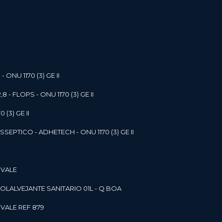
- ONU 1170 (3) GE II
,8 - FLOPS - ONU 1170 (3) GE II
 (3) GE II
SEPTICO - ADHETECH - ONU 1170 (3) GE II
 VALE
SOL
ALVEJANTE SANITARIO 01L - Q BOA
 VALE REF 879