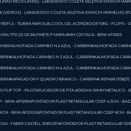
 (NAO RECICLAVEIS) - LAR
ADESIVO COLETA SELETIVA 10X10CM MAR
 (VIDROS) - LAR
ADESIVO COLETA SELETIVA 10X10CM VERMELHO (PL
92FLS - TILIBRA NAPOLI
ALCOOL GEL ACENDEDOR 10KG - FLOPS - ONU 
U 1170 (3) GE II
ALFINETE P MAPA 6MM C25 TACA - BRW AT0625
B0650
ALMOFADA CARIMBO N 2 AZUL - CARBRINK
ALMOFADA CARIMB
RBRINK
ALMOFADA CARIMBO N 3 AZUL - CARBRINK
ALMOFADA CARIM
RBRINK
ALMOFADA CARIMBO N 4 AZUL - CARBRINK
ALMOFADA CARIM
RBRINK
APAGADOR P QUADRO BRANCO - CARBRINK REF468 (115827)
FLIP TOP - PILOT
APLICADOR DE FITA ADESIVA 50MM METALICO - 
 - BRW AP1299
APONTADOR PLAST RETANGULAR CDEP 4,5CM - BAZ
9CM - BRW AP2003
APONTADOR PLAST RETANGULAR CDEP 6CM - B
SA - FABER CASTELL 125RSZF
APONTADOR PLAST RETANGULAR SDEP