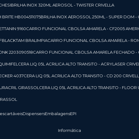
CHESI
BRILHA INOX 320ML AEROSOL - TWISTER CRIVELLA
 BRITE HB004511075
BRILHA INOX AEROSSOL 250ML - SUPER DOM - 
TTANIN 9160
CARRO FUNCIONAL CBOLSA AMARELA - CF2005 AMERI
CFBLACKTAM BRALIMPIA
CARRO FUNCIONAL CBOLSA AMARELA - R
ONK 2203090518
CARRO FUNCIONAL CBOLSA AMARELA FECHADO -
 QUIMIFEL
CERA LIQ 05L ACRILICA ALTO TRANSITO - ACRYLASER CRIVE
BECKER 4037
CERA LIQ 05L ACRILICA ALTO TRANSITO - CD 200 CRIVEL
 DURACRIL GIRASSOL
CERA LIQ 05L ACRILICA ALTO TRANSITO - FLO
GIRASSOL
Descartáveis
Dispensers
Embalagens
EPI
Informática