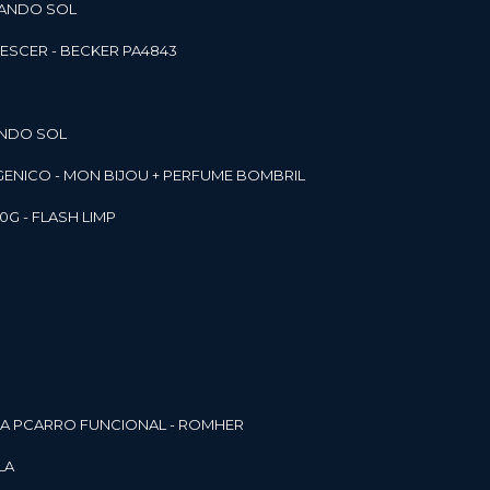
RANDO SOL
ESCER - BECKER PA4843
ANDO SOL
RGENICO - MON BIJOU + PERFUME BOMBRIL
0G - FLASH LIMP
ELA PCARRO FUNCIONAL - ROMHER
LA