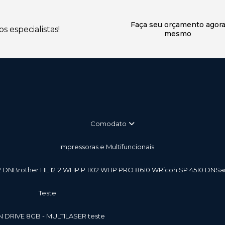
Faça seu orçamento agor
 especialistas!
mesmo
Comodato
Impressoras e Multifuncionais
2 DN
Brother HL 1212 W
HP P 1102 W
HP PRO 8610 W
Ricoh SP 4510 DN
S
teste
EN DRIVE 8GB - MULTILASER teste