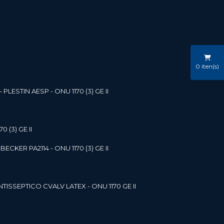
0
iten(s)
LESTIN AESP - ONU 1170 (3) GE II
 (3) GE II
ECKER PA2114 - ONU 1170 (3) GE II
NTISSEPTICO CVALV LATEX - ONU 1170 GE II