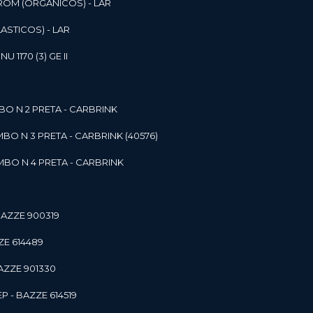
ROM (ORGANICOS) - LAR
ASTICOS) - LAR
1170 (3) GE II
O N 2 PRETA - CARBRINK
BO N 3 PRETA - CARBRINK (40576)
BO N 4 PRETA - CARBRINK
BAZZE 900319
ZE 614489
AZZE 901330
 - BAZZE 614519