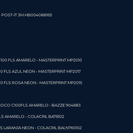
- POST-IT 3M HB004088165
C100 FLS AMARELO - MASTERPRINT MP2010
00 FLS AZUL NEON - MASTERPRINT MP2017
00 FLS ROSA NEON - MASTERPRINT MP2015
 BLOCO C100FLS AMARELO - BAZZE 904683
FLS AMARELO - COLACRIL BA76102
LS LARANJA NEON - COLACRIL BALN760102