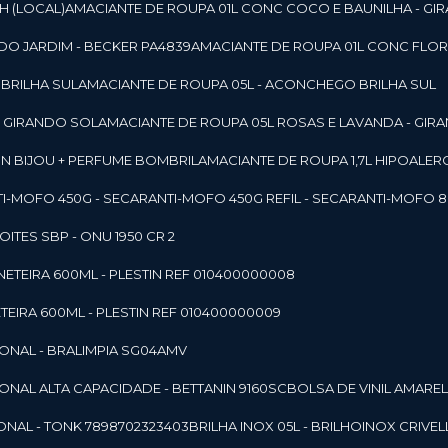
SH (LOCAL)
AMACIANTE DE ROUPA 01L CONC COCO E BAUNILHA - GI
DO JARDIM - BECKER PA4839
AMACIANTE DE ROUPA 01L CONC FLOR
 BRILHA SUL
AMACIANTE DE ROUPA 05L - ACONCHEGO BRILHA SUL
 - GIRANDO SOL
AMACIANTE DE ROUPA 05L ROSAS E LAVANDA - GIR
MON BIJOU + PERFUME BOMBRIL
AMACIANTE DE ROUPA 1,7L HIPOALE
NTI-MOFO 450G - SECAR
ANTI-MOFO 450G REFIL - SECAR
ANTI-MOFO 8
NOITES SBP - ONU 1950 CR 2
NETEIRA 600ML - PLESTIN REF 010400000008
TEIRA 600ML - PLESTIN REF 010400000009
IONAL - BRALIMPIA SG04AMV
IONAL ALTA CAPACIDADE - BETTANIN 9160SC
BOLSA DE VINIL AMAR
ONAL - TONK 7898702323403
BRILHA INOX 05L - BRILHOINOX CRIVEL