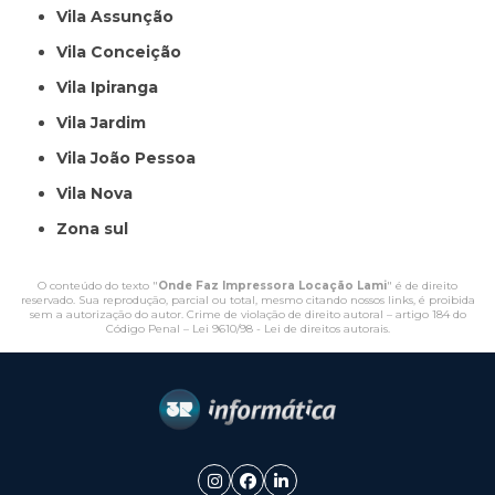
Vila Assunção
Vila Conceição
Vila Ipiranga
Vila Jardim
Vila João Pessoa
Vila Nova
Zona sul
O conteúdo do texto "
Onde Faz Impressora Locação Lami
" é de direito
reservado. Sua reprodução, parcial ou total, mesmo citando nossos links, é proibida
sem a autorização do autor. Crime de violação de direito autoral – artigo 184 do
Código Penal –
Lei 9610/98 - Lei de direitos autorais
.