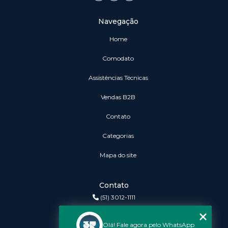
Navegação
Home
Comodato
Assistências Técnicas
vendas B2B
Contato
Categorias
Mapa do site
Contato
(51) 3012-1111
3r@3rinformatica.com.br
Olá! Fale agora pelo WhatsApp