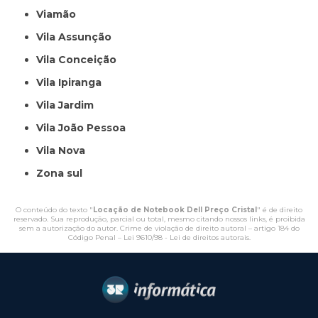
Viamão
Vila Assunção
Vila Conceição
Vila Ipiranga
Vila Jardim
Vila João Pessoa
Vila Nova
Zona sul
O conteúdo do texto "
Locação de Notebook Dell Preço Cristal
" é de direito
reservado. Sua reprodução, parcial ou total, mesmo citando nossos links, é proibida
sem a autorização do autor. Crime de violação de direito autoral – artigo 184 do
Código Penal –
Lei 9610/98 - Lei de direitos autorais
.