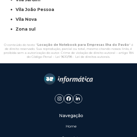
Vila João Pessoa
Vila Nova
Zona sul
O conteúdo do texto "
Locação de Notebook para Empresas Ilha do Pavão
" é
de direito reservado. Sua reprodução, parcial ou total, mesmo citando nossos links, é
proibida sem a autorização do autor. Crime de violação de direito autoral – artigo 184
do Código Penal –
Lei 9610/98 - Lei de direitos autorais
.
Navegação
Home