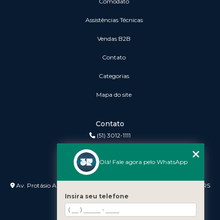
Comodato
Assistências Técnicas
vendas B2B
Contato
Categorias
Mapa do site
Contato
(51) 3012-1111
3r@3rinformatica.com.br
Olá! Fale agora pelo WhatsApp
Endereço
Av. Protásio Alves nº 3240 Lojas 7 e 8 - Petrópolis - Porto Alegre - RS
- 90410-007
Insira seu telefone