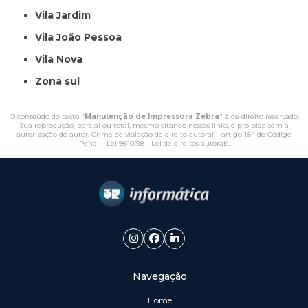
Vila Jardim
Vila João Pessoa
Vila Nova
Zona sul
O conteúdo do texto "
Manutenção de Impressora Zebra
" é de direito reservado.
Sua reprodução, parcial ou total, mesmo citando nossos links, é proibida sem a
autorização do autor. Crime de violação de direito autoral – artigo 184 do Código
Penal –
Lei 9610/98 - Lei de direitos autorais
.
Navegação
Home