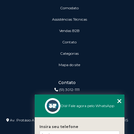
Comodato
Assistências Técnicas
vendas B2B
Contato
Categorias
Mapa do site
Contato
(51) 3012-1111
3r@3rinformatica.com.br
Olá! Fale agora pelo WhatsApp
Endereço
Av. Protásio Alves nº 3240 Lojas 7 e 8 - Petrópolis - Porto Alegre - RS
- 90410-007
Insira seu telefone