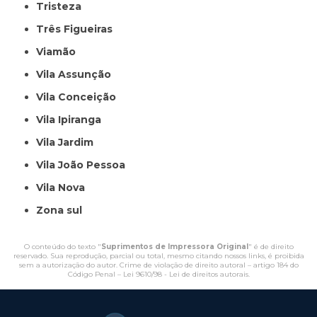
Tristeza
Três Figueiras
Viamão
Vila Assunção
Vila Conceição
Vila Ipiranga
Vila Jardim
Vila João Pessoa
Vila Nova
Zona sul
O conteúdo do texto "
Suprimentos de Impressora Original
" é de direito
reservado. Sua reprodução, parcial ou total, mesmo citando nossos links, é proibida
sem a autorização do autor. Crime de violação de direito autoral – artigo 184 do
Código Penal –
Lei 9610/98 - Lei de direitos autorais
.