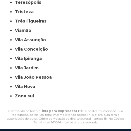
Teresópolis
Tristeza
Três Figueiras
Viamão
Vila Assunção
Vila Conceição
Vila Ipiranga
Vila Jardim
Vila João Pessoa
Vila Nova
Zona sul
O conteúdo do texto "
Tinta para Impressora Hp
" é de direito reservado. Sua
reprodução, parcial ou total, mesmo citando nossos links, é proibida sem a
autorização do autor. Crime de violação de direito autoral – artigo 184 do Código
Penal –
Lei 9610/98 - Lei de direitos autorais
.