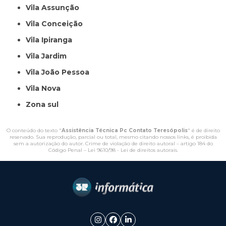
Vila Assunção
Vila Conceição
Vila Ipiranga
Vila Jardim
Vila João Pessoa
Vila Nova
Zona sul
O conteúdo do texto "
Assistência Técnica Pc Contato Teresópolis
" é de direito
reservado. Sua reprodução, parcial ou total, mesmo citando nossos links, é proibida
sem a autorização do autor. Crime de violação de direito autoral – artigo 184 do
Código Penal –
Lei 9610/98 - Lei de direitos autorais
.