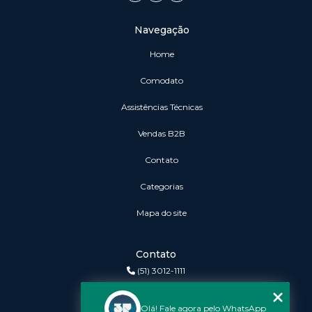
Navegação
Home
Comodato
Assistências Técnicas
vendas B2B
Contato
Categorias
Mapa do site
Contato
(51) 3012-1111
3r@3rinformatica.com.br
Olá! Fale agora pelo WhatsApp