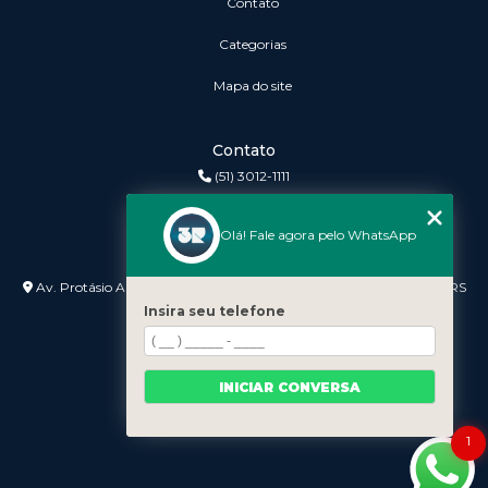
Contato
Categorias
Mapa do site
Contato
(51) 3012-1111
3r@3rinformatica.com.br
Olá! Fale agora pelo WhatsApp
Endereço
Av. Protásio Alves nº 3240 Lojas 7 e 8 - Petrópolis - Porto Alegre - RS
- 90410-007
Insira seu telefone
INICIAR CONVERSA
1