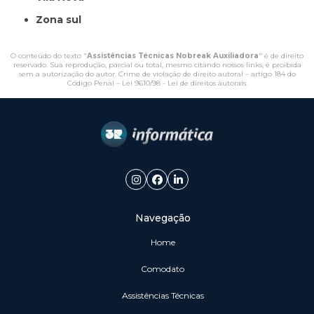
Zona sul
O conteúdo do texto "
Assistências Técnicas Nobreak Auxiliadora
" é de direito
reservado. Sua reprodução, parcial ou total, mesmo citando nossos links, é proibida
sem a autorização do autor. Crime de violação de direito autoral – artigo 184 do
Código Penal –
Lei 9610/98 - Lei de direitos autorais
.
Navegação
Home
Comodato
Assistências Técnicas