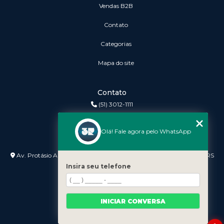
vendas B2B
Contato
Categorias
Mapa do site
Contato
(51) 3012-1111
3r@3rinformatica.com.br
Olá! Fale agora pelo WhatsApp
Endereço
Av. Protásio Alves nº 3240 Lojas 7 e 8 - Petrópolis - Porto Alegre - RS
- 90410-007
Insira seu telefone
INICIAR CONVERSA