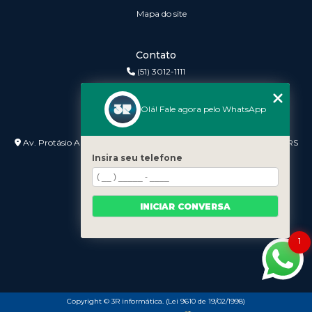
Mapa do site
Contato
(51) 3012-1111
3r@3rinformatica.com.br
Olá! Fale agora pelo WhatsApp
Endereço
Av. Protásio Alves nº 3240 Lojas 7 e 8 - Petrópolis - Porto Alegre - RS
- 90410-007
Insira seu telefone
INICIAR CONVERSA
1
Copyright © 3R informática. (Lei 9610 de 19/02/1998)