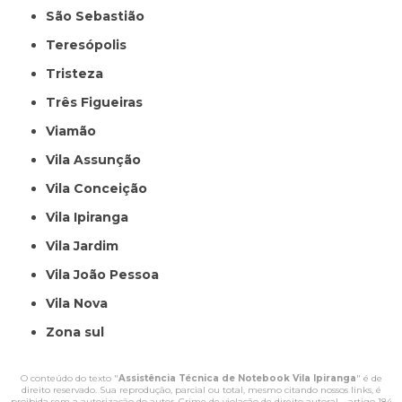
São Sebastião
Teresópolis
Tristeza
Três Figueiras
Viamão
Vila Assunção
Vila Conceição
Vila Ipiranga
Vila Jardim
Vila João Pessoa
Vila Nova
Zona sul
O conteúdo do texto "
Assistência Técnica de Notebook Vila Ipiranga
" é de
direito reservado. Sua reprodução, parcial ou total, mesmo citando nossos links, é
proibida sem a autorização do autor. Crime de violação de direito autoral – artigo 184