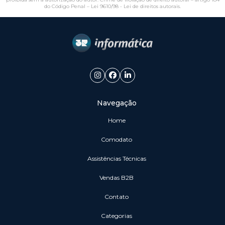
do Código Penal –
Lei 9610/98 - Lei de direitos autorais
.
Navegação
Home
Comodato
Assistências Técnicas
vendas B2B
Contato
Categorias