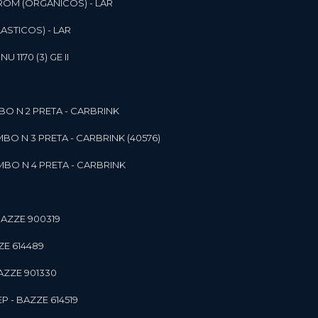
ROM (ORGANICOS) - LAR
ASTICOS) - LAR
1170 (3) GE II
O N 2 PRETA - CARBRINK
BO N 3 PRETA - CARBRINK (40576)
BO N 4 PRETA - CARBRINK
BAZZE 900319
ZE 614489
AZZE 901330
 - BAZZE 614519