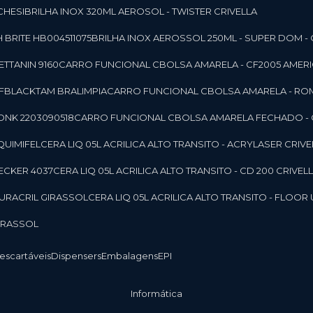
CHESI
BRILHA INOX 320ML AEROSOL - TWISTER CRIVELLA
 BRITE HB004511075
BRILHA INOX AEROSSOL 250ML - SUPER DOM - 
TTANIN 9160
CARRO FUNCIONAL CBOLSA AMARELA - CF2005 AMERI
CFBLACKTAM BRALIMPIA
CARRO FUNCIONAL CBOLSA AMARELA - R
ONK 2203090518
CARRO FUNCIONAL CBOLSA AMARELA FECHADO -
 QUIMIFEL
CERA LIQ 05L ACRILICA ALTO TRANSITO - ACRYLASER CRIVE
BECKER 4037
CERA LIQ 05L ACRILICA ALTO TRANSITO - CD 200 CRIVEL
 DURACRIL GIRASSOL
CERA LIQ 05L ACRILICA ALTO TRANSITO - FLO
GIRASSOL
Descartáveis
Dispensers
Embalagens
EPI
Informática