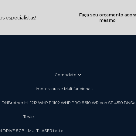
Faça seu orçamento agor
 especialistas!
mesmo
Comodato
Impressoras e Multifuncionais
2 DN
Brother HL 1212 W
HP P 1102 W
HP PRO 8610 W
Ricoh SP 4510 DN
S
teste
EN DRIVE 8GB - MULTILASER teste