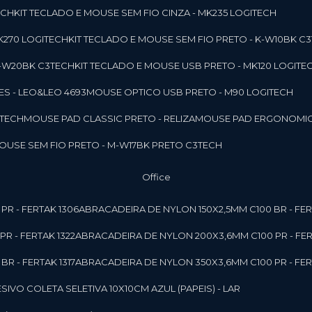
ECH
KIT TECLADO E MOUSE SEM FIO CINZA - MK235 LOGITECH
MK270 LOGITECH
KIT TECLADO E MOUSE SEM FIO PRETO - K-W10BK C
 K-W20BK C3TECH
KIT TECLADO E MOUSE USB PRETO - MK120 LOGITE
S - LEO&LEO 4693
MOUSE OPTICO USB PRETO - M90 LOGITECH
3TECH
MOUSE PAD CLASSIC PRETO - RELIZA
MOUSE PAD ERGONOMIC
MOUSE SEM FIO PRETO - M-W17BK PRETO C3TECH
Office
PR - FERTAK 1306
ABRACADEIRA DE NYLON 150X2,5MM C100 BR - FER
R - FERTAK 1322
ABRACADEIRA DE NYLON 200X3,6MM C100 PR - FER
R - FERTAK 1317
ABRACADEIRA DE NYLON 350X3,6MM C100 PR - FER
ESIVO COLETA SELETIVA 10X10CM AZUL (PAPEIS) - LAR