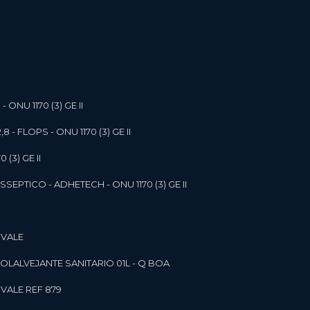
- ONU 1170 (3) GE II
,8 - FLOPS - ONU 1170 (3) GE II
 (3) GE II
SEPTICO - ADHETECH - ONU 1170 (3) GE II
 VALE
SOL
ALVEJANTE SANITARIO 01L - Q BOA
 VALE REF 879