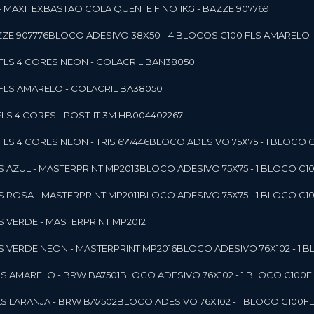
- MAXITEX
BASTAO COLA QUENTE FINO 1KG - BAZZE 907769
ZE 907776
BLOCO ADESIVO 38X50 - 4 BLOCOS C100 FLS AMARELO 
0FLS 4 CORES NEON - COLACRIL BAN38050
0FLS AMARELO - COLACRIL BA38050
LS 4 CORES - POST-IT 3M HB004402267
LS 4 CORES NEON - TRIS 677446
BLOCO ADESIVO 75X75 - 1 BLOCO 
LS AZUL - MASTERPRINT MP2013
BLOCO ADESIVO 75X75 - 1 BLOCO C1
LS ROSA - MASTERPRINT MP2011
BLOCO ADESIVO 75X75 - 1 BLOCO C1
LS VERDE - MASTERPRINT MP2012
LS VERDE NEON - MASTERPRINT MP2016
BLOCO ADESIVO 76X102 - 1
LS AMARELO - BRW BA7501
BLOCO ADESIVO 76X102 - 1 BLOCO C100
LS LARANJA - BRW BA7502
BLOCO ADESIVO 76X102 - 1 BLOCO C100F