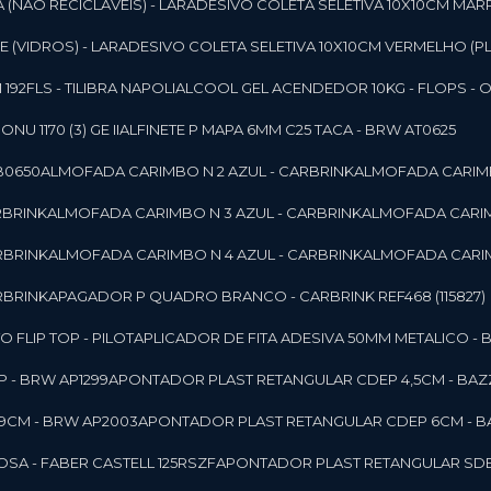
 (NAO RECICLAVEIS) - LAR
ADESIVO COLETA SELETIVA 10X10CM MAR
 (VIDROS) - LAR
ADESIVO COLETA SELETIVA 10X10CM VERMELHO (PL
92FLS - TILIBRA NAPOLI
ALCOOL GEL ACENDEDOR 10KG - FLOPS - ONU 
U 1170 (3) GE II
ALFINETE P MAPA 6MM C25 TACA - BRW AT0625
B0650
ALMOFADA CARIMBO N 2 AZUL - CARBRINK
ALMOFADA CARIMB
RBRINK
ALMOFADA CARIMBO N 3 AZUL - CARBRINK
ALMOFADA CARIM
RBRINK
ALMOFADA CARIMBO N 4 AZUL - CARBRINK
ALMOFADA CARIM
RBRINK
APAGADOR P QUADRO BRANCO - CARBRINK REF468 (115827)
FLIP TOP - PILOT
APLICADOR DE FITA ADESIVA 50MM METALICO - 
 - BRW AP1299
APONTADOR PLAST RETANGULAR CDEP 4,5CM - BAZ
9CM - BRW AP2003
APONTADOR PLAST RETANGULAR CDEP 6CM - B
SA - FABER CASTELL 125RSZF
APONTADOR PLAST RETANGULAR SDEP