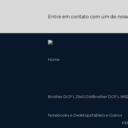
Entre em contato com um de nossos
Home
Brother DCP L 2540 DW
Brother DCP L 565
Notebooks e Desktops
Tablets e Outros
P