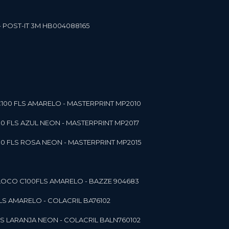
- POST-IT 3M HB004088165
C100 FLS AMARELO - MASTERPRINT MP2010
00 FLS AZUL NEON - MASTERPRINT MP2017
00 FLS ROSA NEON - MASTERPRINT MP2015
 BLOCO C100FLS AMARELO - BAZZE 904683
FLS AMARELO - COLACRIL BA76102
LS LARANJA NEON - COLACRIL BALN760102