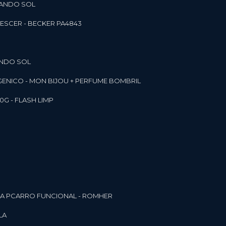
RANDO SOL
ESCER - BECKER PA4843
ANDO SOL
RGENICO - MON BIJOU + PERFUME BOMBRIL
0G - FLASH LIMP
ELA PCARRO FUNCIONAL - ROMHER
LA