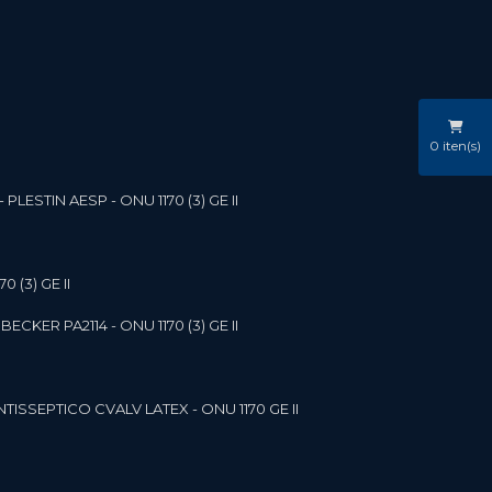
0
iten(s)
LESTIN AESP - ONU 1170 (3) GE II
 (3) GE II
ECKER PA2114 - ONU 1170 (3) GE II
NTISSEPTICO CVALV LATEX - ONU 1170 GE II