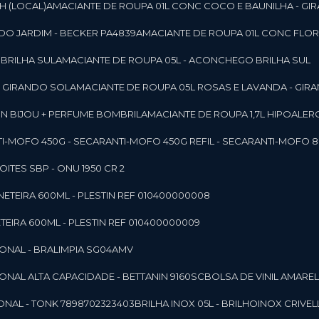
SH (LOCAL)
AMACIANTE DE ROUPA 01L CONC COCO E BAUNILHA - GI
DO JARDIM - BECKER PA4839
AMACIANTE DE ROUPA 01L CONC FLOR
 BRILHA SUL
AMACIANTE DE ROUPA 05L - ACONCHEGO BRILHA SUL
 - GIRANDO SOL
AMACIANTE DE ROUPA 05L ROSAS E LAVANDA - GIR
MON BIJOU + PERFUME BOMBRIL
AMACIANTE DE ROUPA 1,7L HIPOALE
NTI-MOFO 450G - SECAR
ANTI-MOFO 450G REFIL - SECAR
ANTI-MOFO 8
NOITES SBP - ONU 1950 CR 2
NETEIRA 600ML - PLESTIN REF 010400000008
TEIRA 600ML - PLESTIN REF 010400000009
IONAL - BRALIMPIA SG04AMV
IONAL ALTA CAPACIDADE - BETTANIN 9160SC
BOLSA DE VINIL AMAR
ONAL - TONK 7898702323403
BRILHA INOX 05L - BRILHOINOX CRIVEL