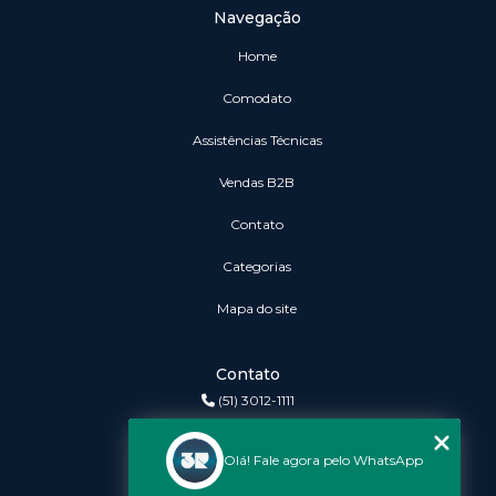
Navegação
Home
Comodato
Assistências Técnicas
vendas B2B
Contato
Categorias
Mapa do site
Contato
(51) 3012-1111
3r@3rinformatica.com.br
Olá! Fale agora pelo WhatsApp
Endereço