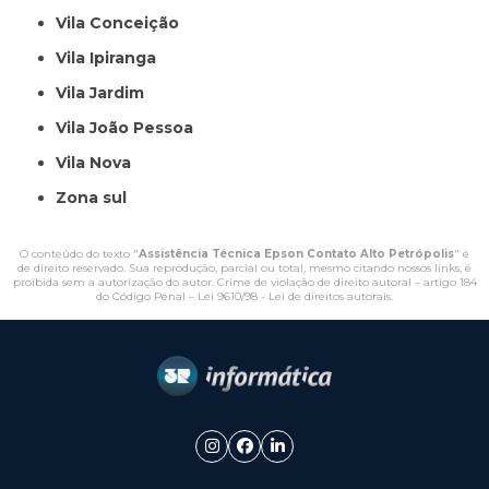
Vila Conceição
Vila Ipiranga
Vila Jardim
Vila João Pessoa
Vila Nova
Zona sul
O conteúdo do texto "
Assistência Técnica Epson Contato Alto Petrópolis
" é
de direito reservado. Sua reprodução, parcial ou total, mesmo citando nossos links, é
proibida sem a autorização do autor. Crime de violação de direito autoral – artigo 184
do Código Penal –
Lei 9610/98 - Lei de direitos autorais
.