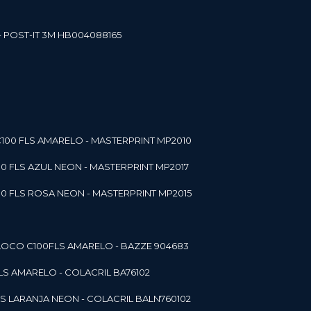
- POST-IT 3M HB004088165
C100 FLS AMARELO - MASTERPRINT MP2010
00 FLS AZUL NEON - MASTERPRINT MP2017
00 FLS ROSA NEON - MASTERPRINT MP2015
 BLOCO C100FLS AMARELO - BAZZE 904683
FLS AMARELO - COLACRIL BA76102
LS LARANJA NEON - COLACRIL BALN760102