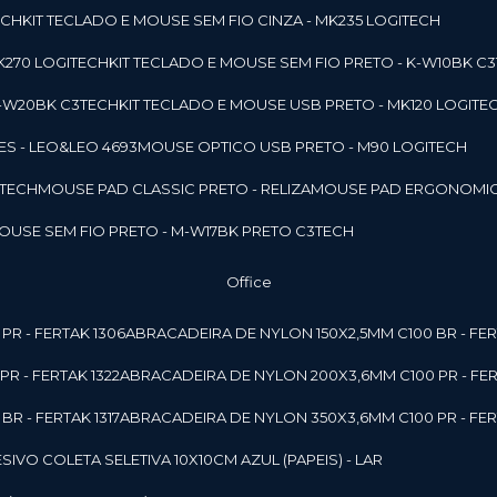
ECH
KIT TECLADO E MOUSE SEM FIO CINZA - MK235 LOGITECH
MK270 LOGITECH
KIT TECLADO E MOUSE SEM FIO PRETO - K-W10BK C
 K-W20BK C3TECH
KIT TECLADO E MOUSE USB PRETO - MK120 LOGITE
S - LEO&LEO 4693
MOUSE OPTICO USB PRETO - M90 LOGITECH
3TECH
MOUSE PAD CLASSIC PRETO - RELIZA
MOUSE PAD ERGONOMIC
MOUSE SEM FIO PRETO - M-W17BK PRETO C3TECH
Office
PR - FERTAK 1306
ABRACADEIRA DE NYLON 150X2,5MM C100 BR - FER
R - FERTAK 1322
ABRACADEIRA DE NYLON 200X3,6MM C100 PR - FER
R - FERTAK 1317
ABRACADEIRA DE NYLON 350X3,6MM C100 PR - FER
ESIVO COLETA SELETIVA 10X10CM AZUL (PAPEIS) - LAR