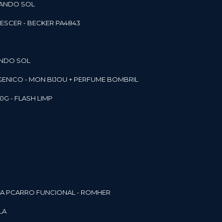
RANDO SOL
ESCER - BECKER PA4843
ANDO SOL
RGENICO - MON BIJOU + PERFUME BOMBRIL
0G - FLASH LIMP
ELA PCARRO FUNCIONAL - ROMHER
LA