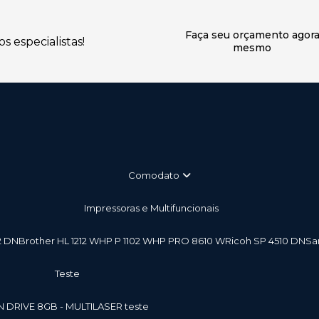
Faça seu orçamento agor
 especialistas!
mesmo
Comodato
Impressoras e Multifuncionais
2 DN
Brother HL 1212 W
HP P 1102 W
HP PRO 8610 W
Ricoh SP 4510 DN
S
teste
EN DRIVE 8GB - MULTILASER teste