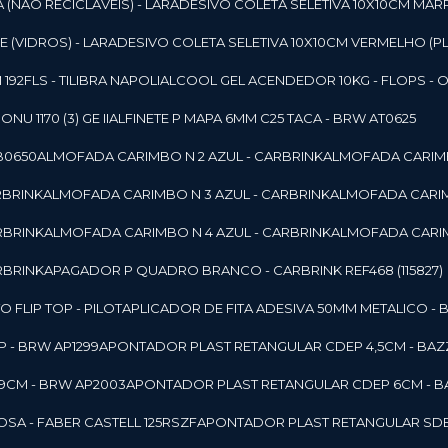
 (NAO RECICLAVEIS) - LAR
ADESIVO COLETA SELETIVA 10X10CM MAR
 (VIDROS) - LAR
ADESIVO COLETA SELETIVA 10X10CM VERMELHO (PL
92FLS - TILIBRA NAPOLI
ALCOOL GEL ACENDEDOR 10KG - FLOPS - ONU 
U 1170 (3) GE II
ALFINETE P MAPA 6MM C25 TACA - BRW AT0625
B0650
ALMOFADA CARIMBO N 2 AZUL - CARBRINK
ALMOFADA CARIMB
RBRINK
ALMOFADA CARIMBO N 3 AZUL - CARBRINK
ALMOFADA CARIM
RBRINK
ALMOFADA CARIMBO N 4 AZUL - CARBRINK
ALMOFADA CARIM
RBRINK
APAGADOR P QUADRO BRANCO - CARBRINK REF468 (115827)
FLIP TOP - PILOT
APLICADOR DE FITA ADESIVA 50MM METALICO - 
 - BRW AP1299
APONTADOR PLAST RETANGULAR CDEP 4,5CM - BAZ
9CM - BRW AP2003
APONTADOR PLAST RETANGULAR CDEP 6CM - B
SA - FABER CASTELL 125RSZF
APONTADOR PLAST RETANGULAR SDEP