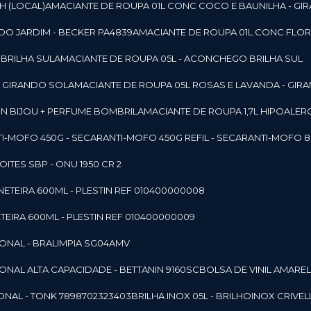
SH (LOCAL)
AMACIANTE DE ROUPA 01L CONC COCO E BAUNILHA - GI
DO JARDIM - BECKER PA4839
AMACIANTE DE ROUPA 01L CONC FLOR
 BRILHA SUL
AMACIANTE DE ROUPA 05L - ACONCHEGO BRILHA SUL
 - GIRANDO SOL
AMACIANTE DE ROUPA 05L ROSAS E LAVANDA - GIR
MON BIJOU + PERFUME BOMBRIL
AMACIANTE DE ROUPA 1,7L HIPOALE
NTI-MOFO 450G - SECAR
ANTI-MOFO 450G REFIL - SECAR
ANTI-MOFO 8
NOITES SBP - ONU 1950 CR 2
NETEIRA 600ML - PLESTIN REF 010400000008
TEIRA 600ML - PLESTIN REF 010400000009
IONAL - BRALIMPIA SG04AMV
IONAL ALTA CAPACIDADE - BETTANIN 9160SC
BOLSA DE VINIL AMAR
ONAL - TONK 7898702323403
BRILHA INOX 05L - BRILHOINOX CRIVEL