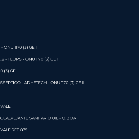
- ONU 1170 (3) GE II
,8 - FLOPS - ONU 1170 (3) GE II
 (3) GE II
SEPTICO - ADHETECH - ONU 1170 (3) GE II
 VALE
SOL
ALVEJANTE SANITARIO 01L - Q BOA
 VALE REF 879