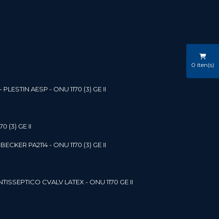
0
iten(s)
LESTIN AESP - ONU 1170 (3) GE II
 (3) GE II
ECKER PA2114 - ONU 1170 (3) GE II
NTISSEPTICO CVALV LATEX - ONU 1170 GE II