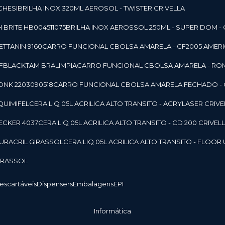
CHESI
BRILHA INOX 320ML AEROSOL - TWISTER CRIVELLA
 BRITE HB004511075
BRILHA INOX AEROSSOL 250ML - SUPER DOM - 
TTANIN 9160
CARRO FUNCIONAL CBOLSA AMARELA - CF2005 AMERI
CFBLACKTAM BRALIMPIA
CARRO FUNCIONAL CBOLSA AMARELA - R
ONK 2203090518
CARRO FUNCIONAL CBOLSA AMARELA FECHADO -
 QUIMIFEL
CERA LIQ 05L ACRILICA ALTO TRANSITO - ACRYLASER CRIVE
BECKER 4037
CERA LIQ 05L ACRILICA ALTO TRANSITO - CD 200 CRIVEL
 DURACRIL GIRASSOL
CERA LIQ 05L ACRILICA ALTO TRANSITO - FLO
GIRASSOL
Descartáveis
Dispensers
Embalagens
EPI
Informática