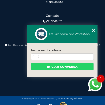
Mapa do site
Contato
(51) 3012-1111
3r@3rinformatica.com.br
Olá! Fale agora pelo WhatsApp
Endereço
Av. Protásio Alves nº 3240 Lojas 7 e 8 - Petrópolis - Porto Alegre - RS
- 90410-007
Insira seu telefone
INICIAR CONVERSA
1
Copyright © 3R informática. (Lei 9610 de 19/02/1998)