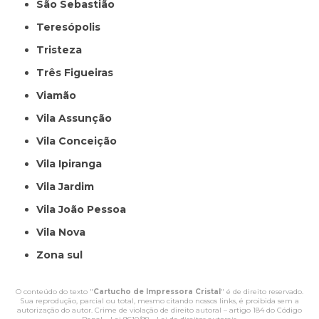
São Sebastião
Teresópolis
Tristeza
Três Figueiras
Viamão
Vila Assunção
Vila Conceição
Vila Ipiranga
Vila Jardim
Vila João Pessoa
Vila Nova
Zona sul
O conteúdo do texto "
Cartucho de Impressora Cristal
" é de direito reservado.
Sua reprodução, parcial ou total, mesmo citando nossos links, é proibida sem a
autorização do autor. Crime de violação de direito autoral – artigo 184 do Código