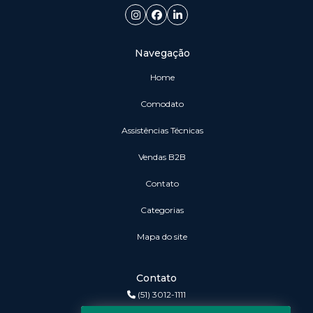
Navegação
Home
Comodato
Assistências Técnicas
vendas B2B
Contato
Categorias
Mapa do site
Contato
(51) 3012-1111
3r@3rinformatica.com.br