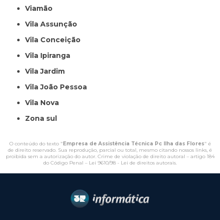
Viamão
Vila Assunção
Vila Conceição
Vila Ipiranga
Vila Jardim
Vila João Pessoa
Vila Nova
Zona sul
O conteúdo do texto "
Empresa de Assistência Técnica Pc Ilha das Flores
" é
de direito reservado. Sua reprodução, parcial ou total, mesmo citando nossos links, é
proibida sem a autorização do autor. Crime de violação de direito autoral – artigo 184
do Código Penal –
Lei 9610/98 - Lei de direitos autorais
.