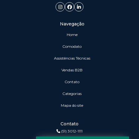
Navegação
Home
Comodato
Assistências Técnicas
vendas B2B
Contato
Categorias
Mapa do site
Contato
(51) 3012-1111
3r@3rinformatica.com.br