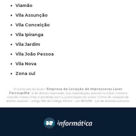
Viamão
Vila Assunção
Vila Conceição
Vila Ipiranga
Vila Jardim
Vila João Pessoa
Vila Nova
Zona sul
O conteúdo do texto "
Empresa de Locação de Impressoras Laser
Farroupilha
" é de direito reservado. Sua reprodução, parcial ou total, mesmo
citando nossos links, é proibida sem a autorização do autor. Crime de violação de
direito autoral – artigo 184 do Código Penal –
Lei 9610/98 - Lei de direitos autorais
.