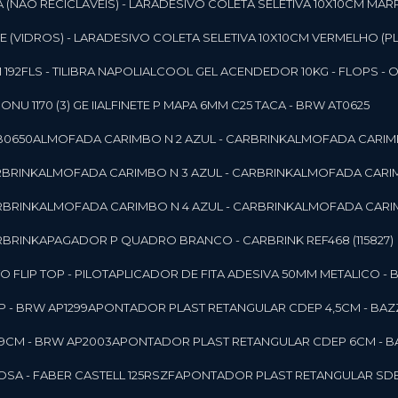
 (NAO RECICLAVEIS) - LAR
ADESIVO COLETA SELETIVA 10X10CM MAR
 (VIDROS) - LAR
ADESIVO COLETA SELETIVA 10X10CM VERMELHO (PL
92FLS - TILIBRA NAPOLI
ALCOOL GEL ACENDEDOR 10KG - FLOPS - ONU 
U 1170 (3) GE II
ALFINETE P MAPA 6MM C25 TACA - BRW AT0625
B0650
ALMOFADA CARIMBO N 2 AZUL - CARBRINK
ALMOFADA CARIMB
RBRINK
ALMOFADA CARIMBO N 3 AZUL - CARBRINK
ALMOFADA CARIM
RBRINK
ALMOFADA CARIMBO N 4 AZUL - CARBRINK
ALMOFADA CARIM
RBRINK
APAGADOR P QUADRO BRANCO - CARBRINK REF468 (115827)
FLIP TOP - PILOT
APLICADOR DE FITA ADESIVA 50MM METALICO - 
 - BRW AP1299
APONTADOR PLAST RETANGULAR CDEP 4,5CM - BAZ
9CM - BRW AP2003
APONTADOR PLAST RETANGULAR CDEP 6CM - B
SA - FABER CASTELL 125RSZF
APONTADOR PLAST RETANGULAR SDEP