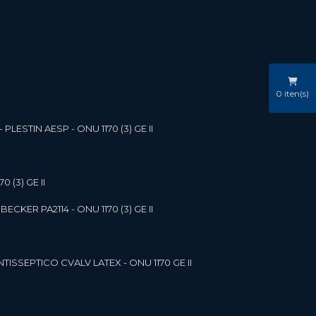
0
iten(s)
LESTIN AESP - ONU 1170 (3) GE II
 (3) GE II
ECKER PA2114 - ONU 1170 (3) GE II
NTISSEPTICO CVALV LATEX - ONU 1170 GE II