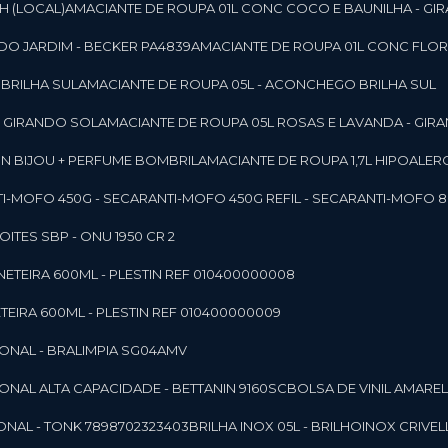
SH (LOCAL)
AMACIANTE DE ROUPA 01L CONC COCO E BAUNILHA - GI
DO JARDIM - BECKER PA4839
AMACIANTE DE ROUPA 01L CONC FLOR
 BRILHA SUL
AMACIANTE DE ROUPA 05L - ACONCHEGO BRILHA SUL
 - GIRANDO SOL
AMACIANTE DE ROUPA 05L ROSAS E LAVANDA - GIR
MON BIJOU + PERFUME BOMBRIL
AMACIANTE DE ROUPA 1,7L HIPOALE
NTI-MOFO 450G - SECAR
ANTI-MOFO 450G REFIL - SECAR
ANTI-MOFO 8
NOITES SBP - ONU 1950 CR 2
NETEIRA 600ML - PLESTIN REF 010400000008
TEIRA 600ML - PLESTIN REF 010400000009
IONAL - BRALIMPIA SG04AMV
IONAL ALTA CAPACIDADE - BETTANIN 9160SC
BOLSA DE VINIL AMAR
ONAL - TONK 7898702323403
BRILHA INOX 05L - BRILHOINOX CRIVEL