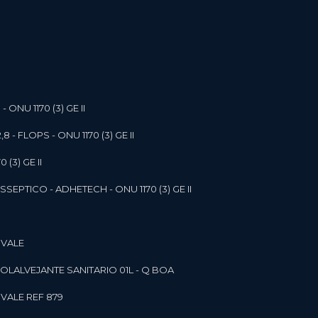
- ONU 1170 (3) GE II
,8 - FLOPS - ONU 1170 (3) GE II
 (3) GE II
SEPTICO - ADHETECH - ONU 1170 (3) GE II
 VALE
SOL
ALVEJANTE SANITARIO 01L - Q BOA
 VALE REF 879