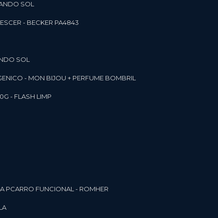
RANDO SOL
ESCER - BECKER PA4843
ANDO SOL
RGENICO - MON BIJOU + PERFUME BOMBRIL
0G - FLASH LIMP
ELA PCARRO FUNCIONAL - ROMHER
LA