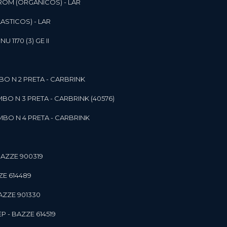
ROM (ORGANICOS) - LAR
ASTICOS) - LAR
1170 (3) GE II
O N 2 PRETA - CARBRINK
BO N 3 PRETA - CARBRINK (40576)
BO N 4 PRETA - CARBRINK
BAZZE 900319
ZE 614489
AZZE 901330
 - BAZZE 614519