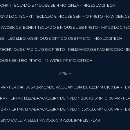
ECH
KIT TECLADO E MOUSE SEM FIO CINZA - MK235 LOGITECH
MK270 LOGITECH
KIT TECLADO E MOUSE SEM FIO PRETO - K-W10BK C
 K-W20BK C3TECH
KIT TECLADO E MOUSE USB PRETO - MK120 LOGITE
S - LEO&LEO 4693
MOUSE OPTICO USB PRETO - M90 LOGITECH
3TECH
MOUSE PAD CLASSIC PRETO - RELIZA
MOUSE PAD ERGONOMIC
MOUSE SEM FIO PRETO - M-W17BK PRETO C3TECH
Office
PR - FERTAK 1306
ABRACADEIRA DE NYLON 150X2,5MM C100 BR - FER
R - FERTAK 1322
ABRACADEIRA DE NYLON 200X3,6MM C100 PR - FER
R - FERTAK 1317
ABRACADEIRA DE NYLON 350X3,6MM C100 PR - FER
ESIVO COLETA SELETIVA 10X10CM AZUL (PAPEIS) - LAR