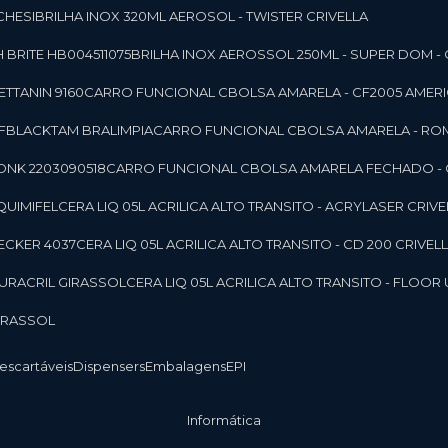
CHESI
BRILHA INOX 320ML AEROSOL - TWISTER CRIVELLA
 BRITE HB004511075
BRILHA INOX AEROSSOL 250ML - SUPER DOM - 
TTANIN 9160
CARRO FUNCIONAL CBOLSA AMARELA - CF2005 AMERI
CFBLACKTAM BRALIMPIA
CARRO FUNCIONAL CBOLSA AMARELA - R
ONK 2203090518
CARRO FUNCIONAL CBOLSA AMARELA FECHADO -
 QUIMIFEL
CERA LIQ 05L ACRILICA ALTO TRANSITO - ACRYLASER CRIVE
BECKER 4037
CERA LIQ 05L ACRILICA ALTO TRANSITO - CD 200 CRIVEL
 DURACRIL GIRASSOL
CERA LIQ 05L ACRILICA ALTO TRANSITO - FLO
GIRASSOL
Descartáveis
Dispensers
Embalagens
EPI
Informática