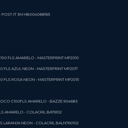
- POST-IT 3M HB004088165
C100 FLS AMARELO - MASTERPRINT MP2010
00 FLS AZUL NEON - MASTERPRINT MP2017
00 FLS ROSA NEON - MASTERPRINT MP2015
 BLOCO C100FLS AMARELO - BAZZE 904683
FLS AMARELO - COLACRIL BA76102
LS LARANJA NEON - COLACRIL BALN760102