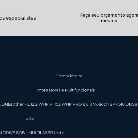
Faça seu orçamento agor
 especialistas!
mesmo
Comodato
Impressoras e Multifuncionais
2 DN
Brother HL 1212 W
HP P 1102 W
HP PRO 8610 W
Ricoh SP 4510 DN
S
teste
EN DRIVE 8GB - MULTILASER teste