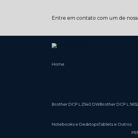
Entre em contato com um de nossos
Home
Brother DCP L 2540 DW
Brother DCP L 565
Notebooks e Desktops
Tablets e Outros
P