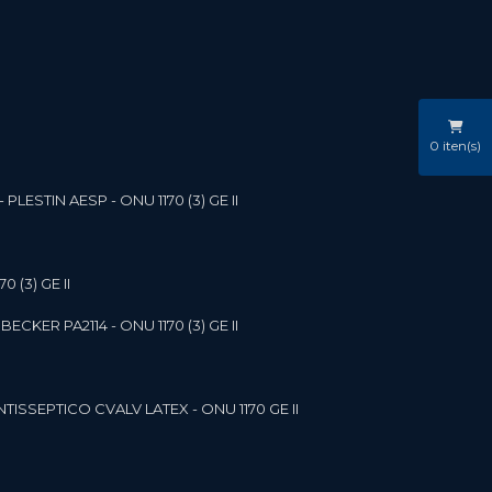
0
iten(s)
LESTIN AESP - ONU 1170 (3) GE II
 (3) GE II
ECKER PA2114 - ONU 1170 (3) GE II
NTISSEPTICO CVALV LATEX - ONU 1170 GE II