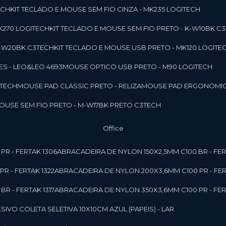
ECH
KIT TECLADO E MOUSE SEM FIO CINZA - MK235 LOGITECH
MK270 LOGITECH
KIT TECLADO E MOUSE SEM FIO PRETO - K-W10BK C
 K-W20BK C3TECH
KIT TECLADO E MOUSE USB PRETO - MK120 LOGITE
S - LEO&LEO 4693
MOUSE OPTICO USB PRETO - M90 LOGITECH
3TECH
MOUSE PAD CLASSIC PRETO - RELIZA
MOUSE PAD ERGONOMIC
MOUSE SEM FIO PRETO - M-W17BK PRETO C3TECH
Office
PR - FERTAK 1306
ABRACADEIRA DE NYLON 150X2,5MM C100 BR - FER
R - FERTAK 1322
ABRACADEIRA DE NYLON 200X3,6MM C100 PR - FER
R - FERTAK 1317
ABRACADEIRA DE NYLON 350X3,6MM C100 PR - FER
ESIVO COLETA SELETIVA 10X10CM AZUL (PAPEIS) - LAR