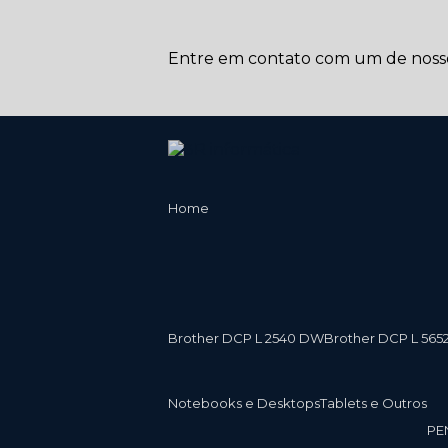
Entre em contato com um de nossos
Home
Brother DCP L 2540 DW
Brother DCP L 565
Notebooks e Desktops
Tablets e Outros
P