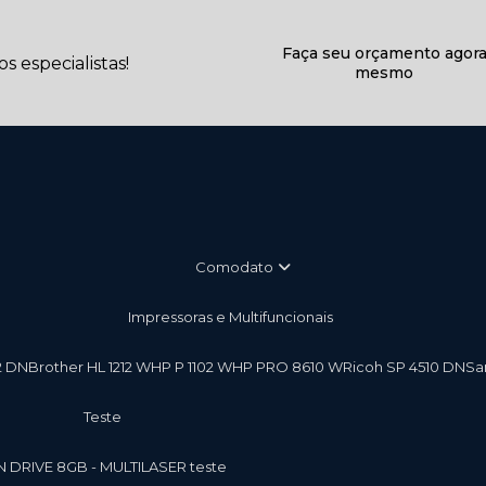
Faça seu orçamento agor
 especialistas!
mesmo
Comodato
Impressoras e Multifuncionais
2 DN
Brother HL 1212 W
HP P 1102 W
HP PRO 8610 W
Ricoh SP 4510 DN
S
teste
EN DRIVE 8GB - MULTILASER teste