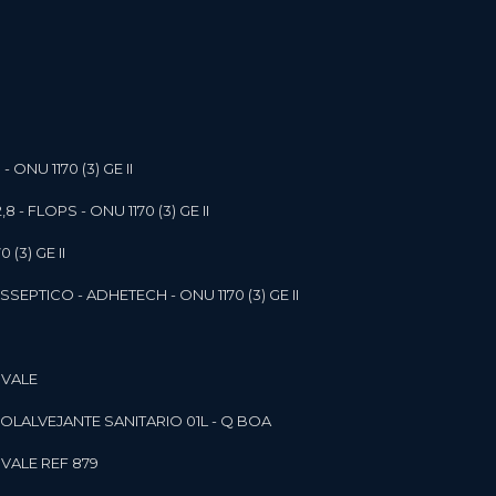
- ONU 1170 (3) GE II
,8 - FLOPS - ONU 1170 (3) GE II
 (3) GE II
SEPTICO - ADHETECH - ONU 1170 (3) GE II
 VALE
SOL
ALVEJANTE SANITARIO 01L - Q BOA
 VALE REF 879