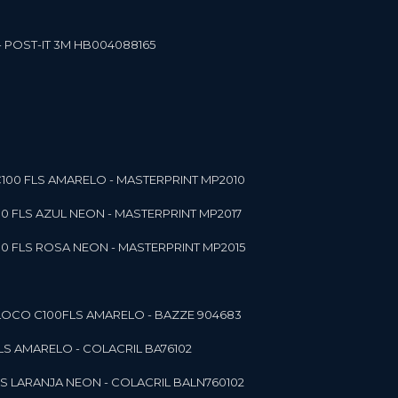
- POST-IT 3M HB004088165
C100 FLS AMARELO - MASTERPRINT MP2010
00 FLS AZUL NEON - MASTERPRINT MP2017
00 FLS ROSA NEON - MASTERPRINT MP2015
 BLOCO C100FLS AMARELO - BAZZE 904683
FLS AMARELO - COLACRIL BA76102
LS LARANJA NEON - COLACRIL BALN760102