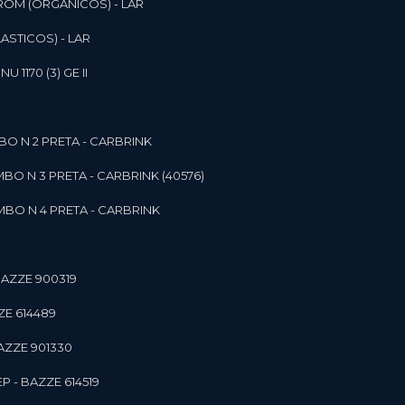
ROM (ORGANICOS) - LAR
ASTICOS) - LAR
1170 (3) GE II
O N 2 PRETA - CARBRINK
BO N 3 PRETA - CARBRINK (40576)
BO N 4 PRETA - CARBRINK
BAZZE 900319
ZE 614489
AZZE 901330
 - BAZZE 614519