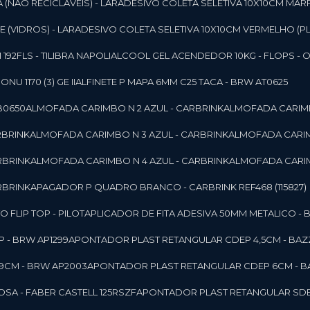
 (NAO RECICLAVEIS) - LAR
ADESIVO COLETA SELETIVA 10X10CM MAR
 (VIDROS) - LAR
ADESIVO COLETA SELETIVA 10X10CM VERMELHO (PL
92FLS - TILIBRA NAPOLI
ALCOOL GEL ACENDEDOR 10KG - FLOPS - ONU 
U 1170 (3) GE II
ALFINETE P MAPA 6MM C25 TACA - BRW AT0625
B0650
ALMOFADA CARIMBO N 2 AZUL - CARBRINK
ALMOFADA CARIMB
RBRINK
ALMOFADA CARIMBO N 3 AZUL - CARBRINK
ALMOFADA CARIM
RBRINK
ALMOFADA CARIMBO N 4 AZUL - CARBRINK
ALMOFADA CARIM
RBRINK
APAGADOR P QUADRO BRANCO - CARBRINK REF468 (115827)
FLIP TOP - PILOT
APLICADOR DE FITA ADESIVA 50MM METALICO - 
 - BRW AP1299
APONTADOR PLAST RETANGULAR CDEP 4,5CM - BAZ
9CM - BRW AP2003
APONTADOR PLAST RETANGULAR CDEP 6CM - B
SA - FABER CASTELL 125RSZF
APONTADOR PLAST RETANGULAR SDEP