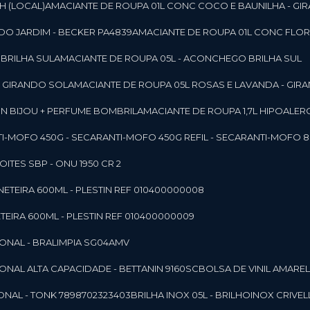
SH (LOCAL)
AMACIANTE DE ROUPA 01L CONC COCO E BAUNILHA - GI
DO JARDIM - BECKER PA4839
AMACIANTE DE ROUPA 01L CONC FLOR
 BRILHA SUL
AMACIANTE DE ROUPA 05L - ACONCHEGO BRILHA SUL
 - GIRANDO SOL
AMACIANTE DE ROUPA 05L ROSAS E LAVANDA - GIR
MON BIJOU + PERFUME BOMBRIL
AMACIANTE DE ROUPA 1,7L HIPOALE
NTI-MOFO 450G - SECAR
ANTI-MOFO 450G REFIL - SECAR
ANTI-MOFO 8
NOITES SBP - ONU 1950 CR 2
NETEIRA 600ML - PLESTIN REF 010400000008
TEIRA 600ML - PLESTIN REF 010400000009
IONAL - BRALIMPIA SG04AMV
IONAL ALTA CAPACIDADE - BETTANIN 9160SC
BOLSA DE VINIL AMAR
ONAL - TONK 7898702323403
BRILHA INOX 05L - BRILHOINOX CRIVEL