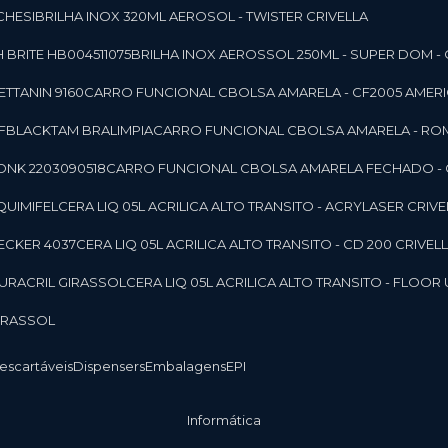
CHESI
BRILHA INOX 320ML AEROSOL - TWISTER CRIVELLA
 BRITE HB004511075
BRILHA INOX AEROSSOL 250ML - SUPER DOM - 
TTANIN 9160
CARRO FUNCIONAL CBOLSA AMARELA - CF2005 AMERI
CFBLACKTAM BRALIMPIA
CARRO FUNCIONAL CBOLSA AMARELA - R
ONK 2203090518
CARRO FUNCIONAL CBOLSA AMARELA FECHADO -
 QUIMIFEL
CERA LIQ 05L ACRILICA ALTO TRANSITO - ACRYLASER CRIVE
BECKER 4037
CERA LIQ 05L ACRILICA ALTO TRANSITO - CD 200 CRIVEL
 DURACRIL GIRASSOL
CERA LIQ 05L ACRILICA ALTO TRANSITO - FLO
GIRASSOL
Descartáveis
Dispensers
Embalagens
EPI
Informática