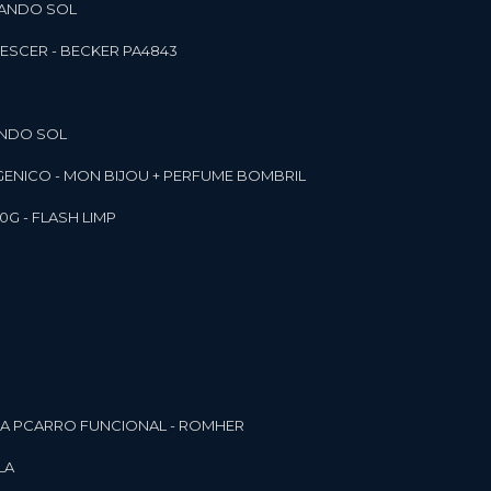
RANDO SOL
ESCER - BECKER PA4843
ANDO SOL
RGENICO - MON BIJOU + PERFUME BOMBRIL
0G - FLASH LIMP
ELA PCARRO FUNCIONAL - ROMHER
LA