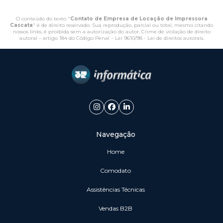
O conteúdo do texto "
Contato de Empresa de Locação de Impressora
Cascata
" é de direito reservado. Sua reprodução, parcial ou total, mesmo citando
nossos links, é proibida sem a autorização do autor. Crime de violação de direito
autoral – artigo 184 do Código Penal –
Lei 9610/98 - Lei de direitos autorais
.
Navegação
Home
Comodato
Assistências Técnicas
vendas B2B