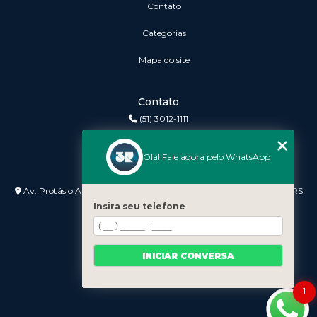
Contato
Categorias
Mapa do site
Contato
(51) 3012-1111
3r@3rinformatica.com.br
Olá! Fale agora pelo WhatsApp
Endereço
Av. Protásio Alves nº 3240 Lojas 7 e 8 - Petrópolis - Porto Alegre - RS
- 90410-007
Insira seu telefone
INICIAR CONVERSA
1