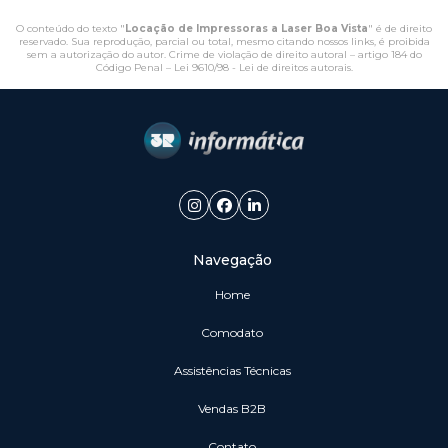
O conteúdo do texto "
Locação de Impressoras a Laser Boa Vista
" é de direito
reservado. Sua reprodução, parcial ou total, mesmo citando nossos links, é proibida
sem a autorização do autor. Crime de violação de direito autoral – artigo 184 do
Código Penal –
Lei 9610/98 - Lei de direitos autorais
.
Navegação
Home
Comodato
Assistências Técnicas
vendas B2B
Contato