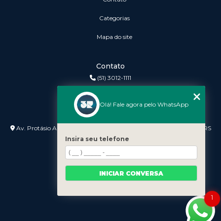
Categorias
Mapa do site
Contato
(51) 3012-1111
3r@3rinformatica.com.br
Olá! Fale agora pelo WhatsApp
Endereço
Av. Protásio Alves nº 3240 Lojas 7 e 8 - Petrópolis - Porto Alegre - RS
- 90410-007
Insira seu telefone
INICIAR CONVERSA
1