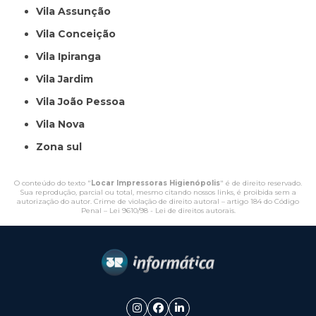
Vila Assunção
Vila Conceição
Vila Ipiranga
Vila Jardim
Vila João Pessoa
Vila Nova
Zona sul
O conteúdo do texto "
Locar Impressoras Higienópolis
" é de direito reservado.
Sua reprodução, parcial ou total, mesmo citando nossos links, é proibida sem a
autorização do autor. Crime de violação de direito autoral – artigo 184 do Código
Penal –
Lei 9610/98 - Lei de direitos autorais
.