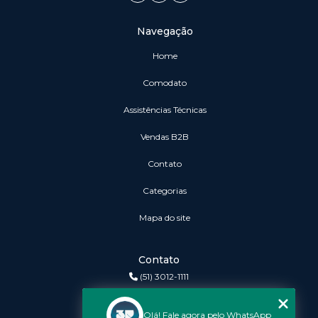
Navegação
Home
Comodato
Assistências Técnicas
vendas B2B
Contato
Categorias
Mapa do site
Contato
(51) 3012-1111
3r@3rinformatica.com.br
Olá! Fale agora pelo WhatsApp