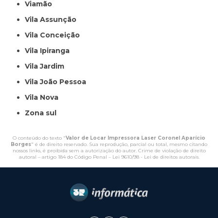
Viamão
Vila Assunção
Vila Conceição
Vila Ipiranga
Vila Jardim
Vila João Pessoa
Vila Nova
Zona sul
O conteúdo do texto "
Valor de Locar Impressora Laser Coronel Aparício
Borges
" é de direito reservado. Sua reprodução, parcial ou total, mesmo citando
nossos links, é proibida sem a autorização do autor. Crime de violação de direito
autoral – artigo 184 do Código Penal –
Lei 9610/98 - Lei de direitos autorais
.