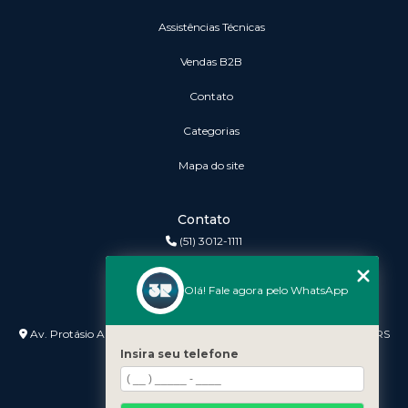
Assistências Técnicas
vendas B2B
Contato
Categorias
Mapa do site
Contato
(51) 3012-1111
3r@3rinformatica.com.br
Olá! Fale agora pelo WhatsApp
Endereço
Av. Protásio Alves nº 3240 Lojas 7 e 8 - Petrópolis - Porto Alegre - RS
- 90410-007
Insira seu telefone