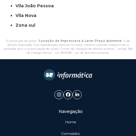
Vila João Pessoa
Vila Nova
Zona sul
O conteúdo do texto "
Locação de Impressora a Laser Preço Ipanema
" é de
direito reservado. Sua reprodução, parcial ou total, mesmo citando nossos links, é
proibida sem a autorização do autor. Crime de violação de direito autoral – artigo 184
do Código Penal –
Lei 9610/98 - Lei de direitos autorais
.
Navegação
Home
Comodato