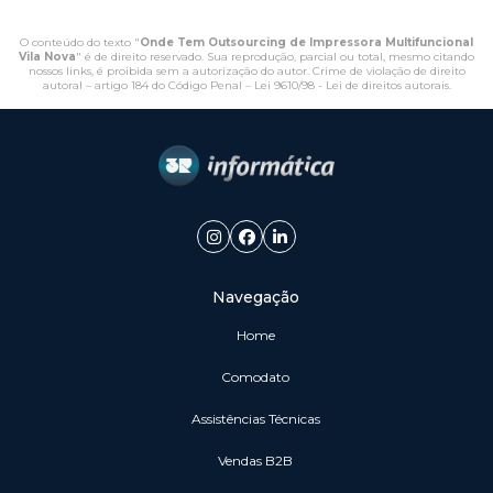
O conteúdo do texto "
Onde Tem Outsourcing de Impressora Multifuncional
Vila Nova
" é de direito reservado. Sua reprodução, parcial ou total, mesmo citando
nossos links, é proibida sem a autorização do autor. Crime de violação de direito
autoral – artigo 184 do Código Penal –
Lei 9610/98 - Lei de direitos autorais
.
Navegação
Home
Comodato
Assistências Técnicas
vendas B2B