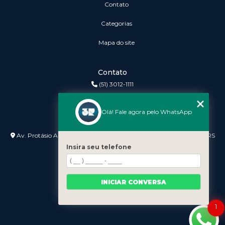
Contato
Categorias
Mapa do site
Contato
(51) 3012-1111
3r@3rinformatica.com.br
Olá! Fale agora pelo WhatsApp
Endereço
Av. Protásio Alves nº 3240 Lojas 7 e 8 - Petrópolis - Porto Alegre - RS
- 90410-007
Insira seu telefone
INICIAR CONVERSA
1