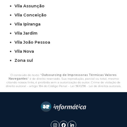
Vila Assunção
Vila Conceição
Vila Ipiranga
Vila Jardim
Vila João Pessoa
Vila Nova
Zona sul
O conteúdo do texto "
Outsourcing de Impressoras Térmicas Valores
Navegantes
" é de direito reservado. Sua reprodução, parcial ou total, mesmo
citando nossos links, é proibida sem a autorização do autor. Crime de violação de
direito autoral – artigo 184 do Código Penal –
Lei 9610/98 - Lei de direitos autorais
.