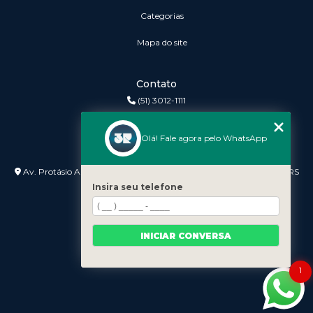
Categorias
Mapa do site
Contato
(51) 3012-1111
3r@3rinformatica.com.br
Olá! Fale agora pelo WhatsApp
Endereço
Av. Protásio Alves nº 3240 Lojas 7 e 8 - Petrópolis - Porto Alegre - RS
- 90410-007
Insira seu telefone
INICIAR CONVERSA
1