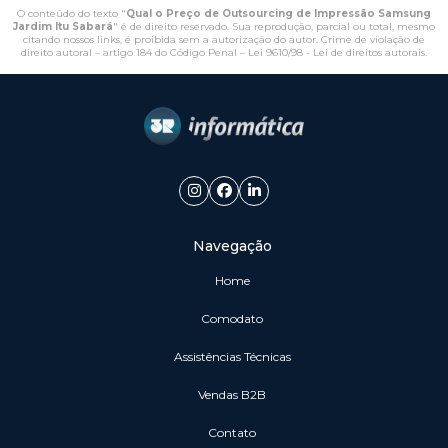
O conteúdo do texto "
Qual o Preço de Outsourcing de Impressão Samsung
Jardim Itu Sabará
" é de direito reservado. Sua reprodução, parcial ou total, mesmo
citando nossos links, é proibida sem a autorização do autor. Crime de violação de
direito autoral – artigo 184 do Código Penal –
Lei 9610/98 - Lei de direitos autorais
.
Navegação
Home
Comodato
Assistências Técnicas
vendas B2B
Contato