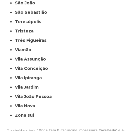
São João
São Sebastião
Teresópolis
Tristeza
Três Figueiras
Viamão
Vila Assunção
Vila Conceição
Vila Ipiranga
Vila Jardim
Vila João Pessoa
Vila Nova
Zona sul
O conteúdo do texto "
Onde Tem Outsourcing Impressora Cavalhada
" é de