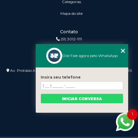
Categorias
Mapa do site
Contato
(51) 3012-1111
3r@3rinformatica.com.br
Olá! Fale agora pelo WhatsApp
Endereço
Av. Protásio Alves nº 3240 Lojas 7 e 8 - Petrópolis - Porto Alegre - RS
- 90410-007
Insira seu telefone
INICIAR CONVERSA
1