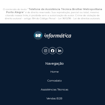
O conteúdo do texto "
Telefone de Assistência Técnica Brother Metropolitana
Porto Alegre
" é de direito reservado. Sua reprodução, parcial ou total, mesmo
citando nossos links, é proibida sem a autorização do autor. Crime de violação de
direito autoral – artigo 184 do Código Penal –
Lei 9610/98 - Lei de direitos autorais
.
Navegação
Home
Comodato
Assistências Técnicas
vendas B2B