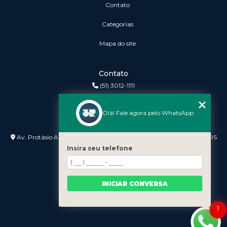
Contato
Categorias
Mapa do site
Contato
(51) 3012-1111
3r@3rinformatica.com.br
Olá! Fale agora pelo WhatsApp
Endereço
Av. Protásio Alves nº 3240 Lojas 7 e 8 - Petrópolis - Porto Alegre - RS
- 90410-007
Insira seu telefone
INICIAR CONVERSA
1