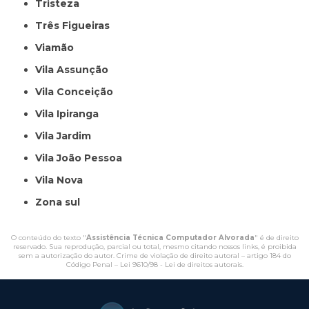
Tristeza
Três Figueiras
Viamão
Vila Assunção
Vila Conceição
Vila Ipiranga
Vila Jardim
Vila João Pessoa
Vila Nova
Zona sul
O conteúdo do texto "
Assistência Técnica Computador Alvorada
" é de direito
reservado. Sua reprodução, parcial ou total, mesmo citando nossos links, é proibida
sem a autorização do autor. Crime de violação de direito autoral – artigo 184 do
Código Penal –
Lei 9610/98 - Lei de direitos autorais
.