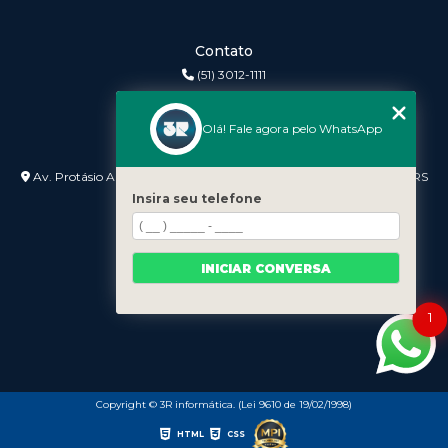
Contato
(51) 3012-1111
3r@3rinformatica.com.br
Olá! Fale agora pelo WhatsApp
Endereço
Av. Protásio Alves nº 3240 Lojas 7 e 8 - Petrópolis - Porto Alegre - RS
- 90410-007
Insira seu telefone
INICIAR CONVERSA
1
Copyright © 3R informática. (Lei 9610 de 19/02/1998)
HTML
CSS