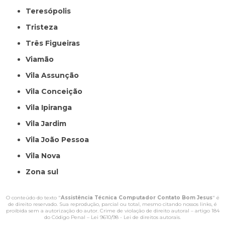
Teresópolis
Tristeza
Três Figueiras
Viamão
Vila Assunção
Vila Conceição
Vila Ipiranga
Vila Jardim
Vila João Pessoa
Vila Nova
Zona sul
O conteúdo do texto "
Assistência Técnica Computador Contato Bom Jesus
" é
de direito reservado. Sua reprodução, parcial ou total, mesmo citando nossos links, é
proibida sem a autorização do autor. Crime de violação de direito autoral – artigo 184
do Código Penal –
Lei 9610/98 - Lei de direitos autorais
.