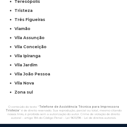
Teresópolis
Tristeza
Três Figueiras
Viamão
Vila Assunção
Vila Conceição
Vila Ipiranga
Vila Jardim
Vila João Pessoa
Vila Nova
Zona sul
O conteúdo do texto "
Telefone de Assistência Técnica para Impressora
Tristeza
" é de direito reservado. Sua reprodução, parcial ou total, mesmo citando
nossos links, é proibida sem a autorização do autor. Crime de violação de direito
autoral – artigo 184 do Código Penal –
Lei 9610/98 - Lei de direitos autorais
.