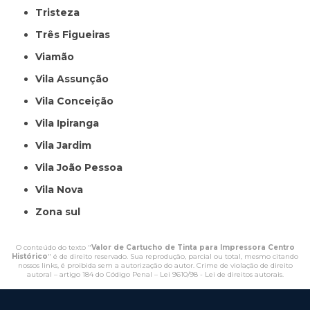
Tristeza
Três Figueiras
Viamão
Vila Assunção
Vila Conceição
Vila Ipiranga
Vila Jardim
Vila João Pessoa
Vila Nova
Zona sul
O conteúdo do texto "
Valor de Cartucho de Tinta para Impressora Centro
Histórico
" é de direito reservado. Sua reprodução, parcial ou total, mesmo citando
nossos links, é proibida sem a autorização do autor. Crime de violação de direito
autoral – artigo 184 do Código Penal –
Lei 9610/98 - Lei de direitos autorais
.