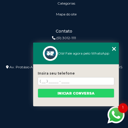
Categorias
Mapa do site
Contato
(51) 3012-1111
3r@3rinformatica.com.br
Olá! Fale agora pelo WhatsApp
Endereço
Av. Protásio Alves nº 3240 Lojas 7 e 8 - Petrópolis - Porto Alegre - RS
- 90410-007
Insira seu telefone
INICIAR CONVERSA
1