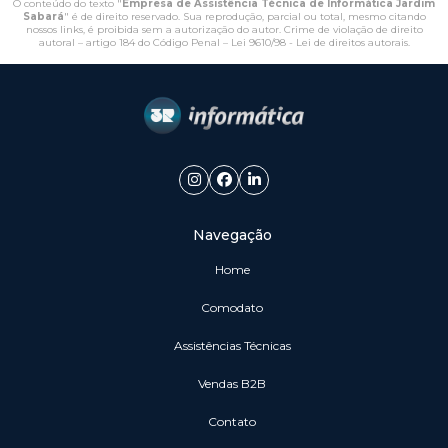
O conteúdo do texto "
Empresa de Assistência Técnica de Informática Jardim
Sabará
" é de direito reservado. Sua reprodução, parcial ou total, mesmo citando
nossos links, é proibida sem a autorização do autor. Crime de violação de direito
autoral – artigo 184 do Código Penal –
Lei 9610/98 - Lei de direitos autorais
.
Navegação
Home
Comodato
Assistências Técnicas
vendas B2B
Contato