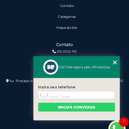
Contato
Categorias
Mapa do site
Contato
(51) 3012-1111
3r@3rinformatica.com.br
Olá! Fale agora pelo WhatsApp
Endereço
Av. Protásio Alves nº 3240 Lojas 7 e 8 - Petrópolis - Porto Alegre - RS
- 90410-007
Insira seu telefone
INICIAR CONVERSA
1