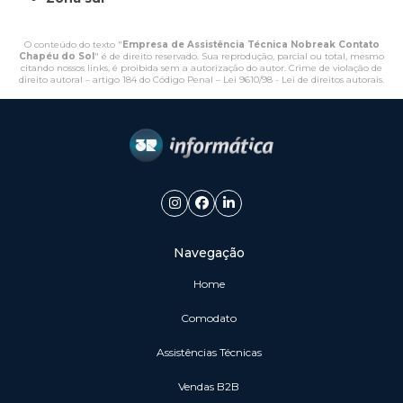
O conteúdo do texto "
Empresa de Assistência Técnica Nobreak Contato
Chapéu do Sol
" é de direito reservado. Sua reprodução, parcial ou total, mesmo
citando nossos links, é proibida sem a autorização do autor. Crime de violação de
direito autoral – artigo 184 do Código Penal –
Lei 9610/98 - Lei de direitos autorais
.
Navegação
Home
Comodato
Assistências Técnicas
vendas B2B