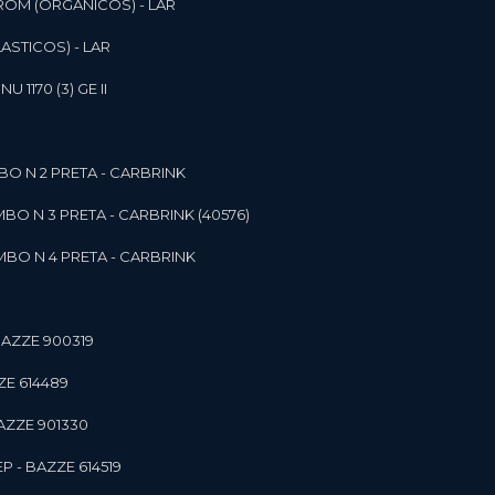
ROM (ORGANICOS) - LAR
ASTICOS) - LAR
1170 (3) GE II
O N 2 PRETA - CARBRINK
BO N 3 PRETA - CARBRINK (40576)
BO N 4 PRETA - CARBRINK
BAZZE 900319
ZE 614489
AZZE 901330
 - BAZZE 614519