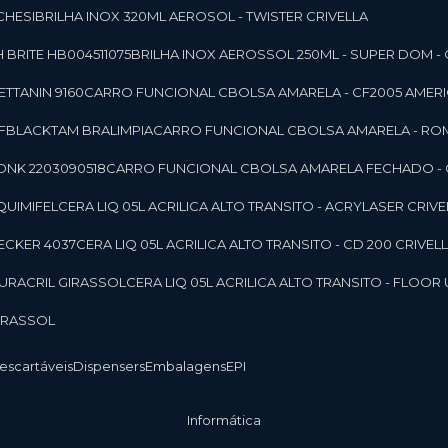
CHESI
BRILHA INOX 320ML AEROSOL - TWISTER CRIVELLA
 BRITE HB004511075
BRILHA INOX AEROSSOL 250ML - SUPER DOM - 
TTANIN 9160
CARRO FUNCIONAL CBOLSA AMARELA - CF2005 AMERI
CFBLACKTAM BRALIMPIA
CARRO FUNCIONAL CBOLSA AMARELA - R
ONK 2203090518
CARRO FUNCIONAL CBOLSA AMARELA FECHADO -
 QUIMIFEL
CERA LIQ 05L ACRILICA ALTO TRANSITO - ACRYLASER CRIVE
BECKER 4037
CERA LIQ 05L ACRILICA ALTO TRANSITO - CD 200 CRIVEL
 DURACRIL GIRASSOL
CERA LIQ 05L ACRILICA ALTO TRANSITO - FLO
GIRASSOL
Descartáveis
Dispensers
Embalagens
EPI
Informática