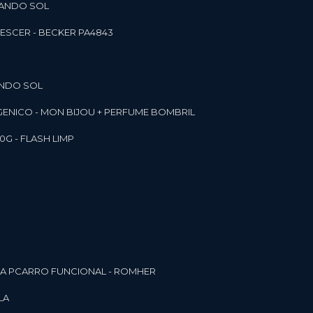
RANDO SOL
ESCER - BECKER PA4843
ANDO SOL
RGENICO - MON BIJOU + PERFUME BOMBRIL
0G - FLASH LIMP
ELA PCARRO FUNCIONAL - ROMHER
LA