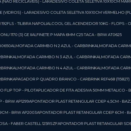
 (NAO RECICLAVEIS) - LAR
ADESIVO COLETA SELETIVA 10X10CM MAR
 (VIDROS) - LAR
ADESIVO COLETA SELETIVA 10X10CM VERMELHO (PL
92FLS - TILIBRA NAPOLI
ALCOOL GEL ACENDEDOR 10KG - FLOPS - ONU 
U 1170 (3) GE II
ALFINETE P MAPA 6MM C25 TACA - BRW AT0625
B0650
ALMOFADA CARIMBO N 2 AZUL - CARBRINK
ALMOFADA CARIMB
RBRINK
ALMOFADA CARIMBO N 3 AZUL - CARBRINK
ALMOFADA CARIM
RBRINK
ALMOFADA CARIMBO N 4 AZUL - CARBRINK
ALMOFADA CARIM
RBRINK
APAGADOR P QUADRO BRANCO - CARBRINK REF468 (115827)
FLIP TOP - PILOT
APLICADOR DE FITA ADESIVA 50MM METALICO - 
 - BRW AP1299
APONTADOR PLAST RETANGULAR CDEP 4,5CM - BAZ
9CM - BRW AP2003
APONTADOR PLAST RETANGULAR CDEP 6CM - B
SA - FABER CASTELL 125RSZF
APONTADOR PLAST RETANGULAR SDEP