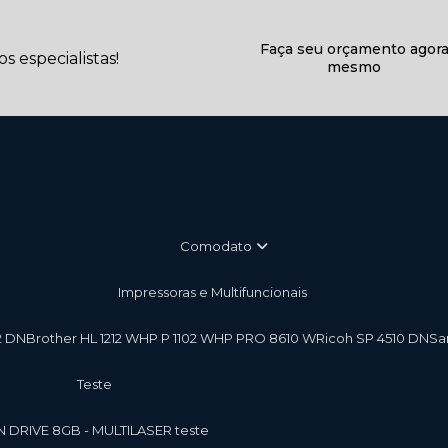
Faça seu orçamento agor
 especialistas!
mesmo
Comodato
Impressoras e Multifuncionais
2 DN
Brother HL 1212 W
HP P 1102 W
HP PRO 8610 W
Ricoh SP 4510 DN
S
teste
EN DRIVE 8GB - MULTILASER teste