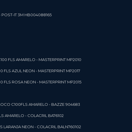
- POST-IT 3M HB004088165
C100 FLS AMARELO - MASTERPRINT MP2010
00 FLS AZUL NEON - MASTERPRINT MP2017
00 FLS ROSA NEON - MASTERPRINT MP2015
 BLOCO C100FLS AMARELO - BAZZE 904683
FLS AMARELO - COLACRIL BA76102
LS LARANJA NEON - COLACRIL BALN760102