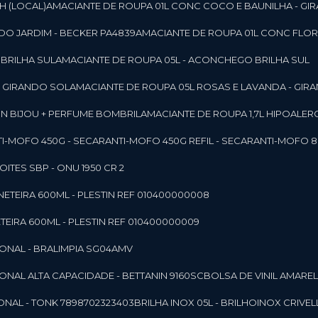
SH (LOCAL)
AMACIANTE DE ROUPA 01L CONC COCO E BAUNILHA - GI
DO JARDIM - BECKER PA4839
AMACIANTE DE ROUPA 01L CONC FLOR
 BRILHA SUL
AMACIANTE DE ROUPA 05L - ACONCHEGO BRILHA SUL
 - GIRANDO SOL
AMACIANTE DE ROUPA 05L ROSAS E LAVANDA - GIR
MON BIJOU + PERFUME BOMBRIL
AMACIANTE DE ROUPA 1,7L HIPOALE
NTI-MOFO 450G - SECAR
ANTI-MOFO 450G REFIL - SECAR
ANTI-MOFO 8
NOITES SBP - ONU 1950 CR 2
NETEIRA 600ML - PLESTIN REF 010400000008
TEIRA 600ML - PLESTIN REF 010400000009
IONAL - BRALIMPIA SG04AMV
IONAL ALTA CAPACIDADE - BETTANIN 9160SC
BOLSA DE VINIL AMAR
ONAL - TONK 7898702323403
BRILHA INOX 05L - BRILHOINOX CRIVEL