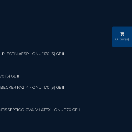
0
iten(s)
LESTIN AESP - ONU 1170 (3) GE II
 (3) GE II
ECKER PA2114 - ONU 1170 (3) GE II
NTISSEPTICO CVALV LATEX - ONU 1170 GE II