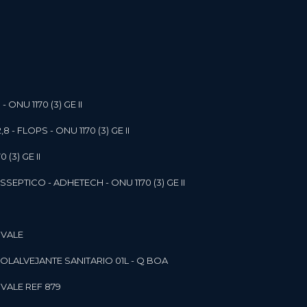
- ONU 1170 (3) GE II
,8 - FLOPS - ONU 1170 (3) GE II
 (3) GE II
SEPTICO - ADHETECH - ONU 1170 (3) GE II
 VALE
SOL
ALVEJANTE SANITARIO 01L - Q BOA
 VALE REF 879