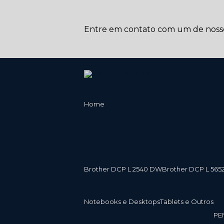
Entre em contato com um de nossos
Home
Brother DCP L 2540 DW
Brother DCP L 565
Notebooks e Desktops
Tablets e Outros
P