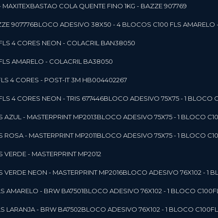
- MAXITEX
BASTAO COLA QUENTE FINO 1KG - BAZZE 907769
ZE 907776
BLOCO ADESIVO 38X50 - 4 BLOCOS C100 FLS AMARELO 
0FLS 4 CORES NEON - COLACRIL BAN38050
0FLS AMARELO - COLACRIL BA38050
LS 4 CORES - POST-IT 3M HB004402267
LS 4 CORES NEON - TRIS 677446
BLOCO ADESIVO 75X75 - 1 BLOCO 
LS AZUL - MASTERPRINT MP2013
BLOCO ADESIVO 75X75 - 1 BLOCO C1
LS ROSA - MASTERPRINT MP2011
BLOCO ADESIVO 75X75 - 1 BLOCO C1
LS VERDE - MASTERPRINT MP2012
LS VERDE NEON - MASTERPRINT MP2016
BLOCO ADESIVO 76X102 - 1
LS AMARELO - BRW BA7501
BLOCO ADESIVO 76X102 - 1 BLOCO C100
LS LARANJA - BRW BA7502
BLOCO ADESIVO 76X102 - 1 BLOCO C100F