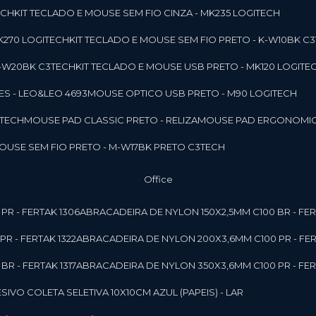
ECH
KIT TECLADO E MOUSE SEM FIO CINZA - MK235 LOGITECH
MK270 LOGITECH
KIT TECLADO E MOUSE SEM FIO PRETO - K-W10BK C
 K-W20BK C3TECH
KIT TECLADO E MOUSE USB PRETO - MK120 LOGITE
S - LEO&LEO 4693
MOUSE OPTICO USB PRETO - M90 LOGITECH
3TECH
MOUSE PAD CLASSIC PRETO - RELIZA
MOUSE PAD ERGONOMIC
MOUSE SEM FIO PRETO - M-W17BK PRETO C3TECH
Office
PR - FERTAK 1306
ABRACADEIRA DE NYLON 150X2,5MM C100 BR - FER
R - FERTAK 1322
ABRACADEIRA DE NYLON 200X3,6MM C100 PR - FER
R - FERTAK 1317
ABRACADEIRA DE NYLON 350X3,6MM C100 PR - FER
ESIVO COLETA SELETIVA 10X10CM AZUL (PAPEIS) - LAR