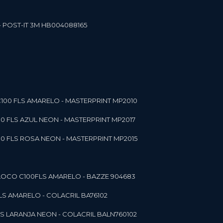
- POST-IT 3M HB004088165
C100 FLS AMARELO - MASTERPRINT MP2010
00 FLS AZUL NEON - MASTERPRINT MP2017
00 FLS ROSA NEON - MASTERPRINT MP2015
 BLOCO C100FLS AMARELO - BAZZE 904683
FLS AMARELO - COLACRIL BA76102
LS LARANJA NEON - COLACRIL BALN760102