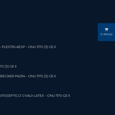
0
iten(s)
LESTIN AESP - ONU 1170 (3) GE II
 (3) GE II
ECKER PA2114 - ONU 1170 (3) GE II
NTISSEPTICO CVALV LATEX - ONU 1170 GE II