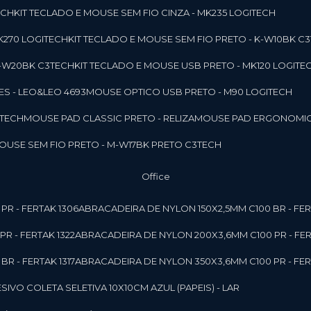
ECH
KIT TECLADO E MOUSE SEM FIO CINZA - MK235 LOGITECH
MK270 LOGITECH
KIT TECLADO E MOUSE SEM FIO PRETO - K-W10BK C
 K-W20BK C3TECH
KIT TECLADO E MOUSE USB PRETO - MK120 LOGITE
S - LEO&LEO 4693
MOUSE OPTICO USB PRETO - M90 LOGITECH
3TECH
MOUSE PAD CLASSIC PRETO - RELIZA
MOUSE PAD ERGONOMIC
MOUSE SEM FIO PRETO - M-W17BK PRETO C3TECH
Office
PR - FERTAK 1306
ABRACADEIRA DE NYLON 150X2,5MM C100 BR - FER
R - FERTAK 1322
ABRACADEIRA DE NYLON 200X3,6MM C100 PR - FER
R - FERTAK 1317
ABRACADEIRA DE NYLON 350X3,6MM C100 PR - FER
ESIVO COLETA SELETIVA 10X10CM AZUL (PAPEIS) - LAR