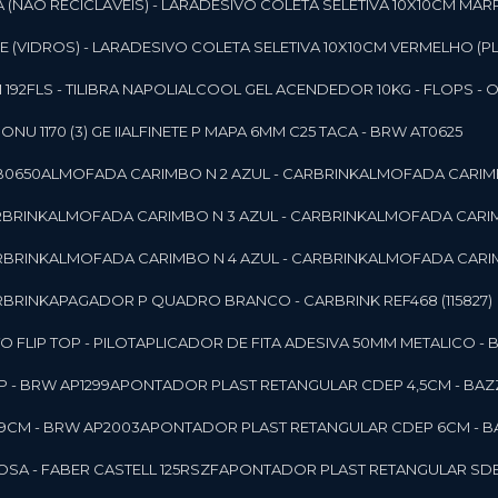
 (NAO RECICLAVEIS) - LAR
ADESIVO COLETA SELETIVA 10X10CM MAR
 (VIDROS) - LAR
ADESIVO COLETA SELETIVA 10X10CM VERMELHO (PL
92FLS - TILIBRA NAPOLI
ALCOOL GEL ACENDEDOR 10KG - FLOPS - ONU 
U 1170 (3) GE II
ALFINETE P MAPA 6MM C25 TACA - BRW AT0625
B0650
ALMOFADA CARIMBO N 2 AZUL - CARBRINK
ALMOFADA CARIMB
RBRINK
ALMOFADA CARIMBO N 3 AZUL - CARBRINK
ALMOFADA CARIM
RBRINK
ALMOFADA CARIMBO N 4 AZUL - CARBRINK
ALMOFADA CARIM
RBRINK
APAGADOR P QUADRO BRANCO - CARBRINK REF468 (115827)
FLIP TOP - PILOT
APLICADOR DE FITA ADESIVA 50MM METALICO - 
 - BRW AP1299
APONTADOR PLAST RETANGULAR CDEP 4,5CM - BAZ
9CM - BRW AP2003
APONTADOR PLAST RETANGULAR CDEP 6CM - B
SA - FABER CASTELL 125RSZF
APONTADOR PLAST RETANGULAR SDEP