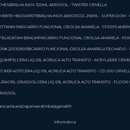
CHESI
BRILHA INOX 320ML AEROSOL - TWISTER CRIVELLA
 BRITE HB004511075
BRILHA INOX AEROSSOL 250ML - SUPER DOM - 
TTANIN 9160
CARRO FUNCIONAL CBOLSA AMARELA - CF2005 AMERI
CFBLACKTAM BRALIMPIA
CARRO FUNCIONAL CBOLSA AMARELA - R
ONK 2203090518
CARRO FUNCIONAL CBOLSA AMARELA FECHADO -
 QUIMIFEL
CERA LIQ 05L ACRILICA ALTO TRANSITO - ACRYLASER CRIVE
BECKER 4037
CERA LIQ 05L ACRILICA ALTO TRANSITO - CD 200 CRIVEL
 DURACRIL GIRASSOL
CERA LIQ 05L ACRILICA ALTO TRANSITO - FLO
GIRASSOL
Descartáveis
Dispensers
Embalagens
EPI
Informática