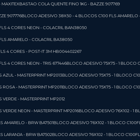
- MAXITEX
BASTAO COLA QUENTE FINO 1KG - BAZZE 907769
ZE 907776
BLOCO ADESIVO 38X50 - 4 BLOCOS C100 FLS AMARELO 
0FLS 4 CORES NEON - COLACRIL BAN38050
0FLS AMARELO - COLACRIL BA38050
LS 4 CORES - POST-IT 3M HB004402267
LS 4 CORES NEON - TRIS 677446
BLOCO ADESIVO 75X75 - 1 BLOCO 
LS AZUL - MASTERPRINT MP2013
BLOCO ADESIVO 75X75 - 1 BLOCO C1
LS ROSA - MASTERPRINT MP2011
BLOCO ADESIVO 75X75 - 1 BLOCO C1
LS VERDE - MASTERPRINT MP2012
LS VERDE NEON - MASTERPRINT MP2016
BLOCO ADESIVO 76X102 - 1
LS AMARELO - BRW BA7501
BLOCO ADESIVO 76X102 - 1 BLOCO C100
LS LARANJA - BRW BA7502
BLOCO ADESIVO 76X102 - 1 BLOCO C100F