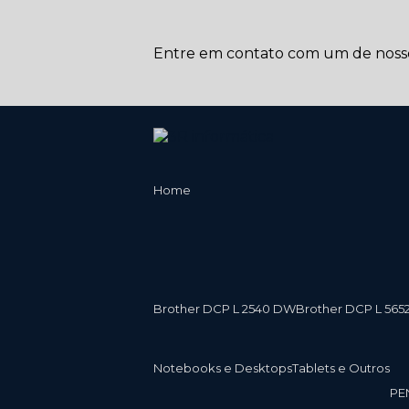
Entre em contato com um de nossos
Home
Brother DCP L 2540 DW
Brother DCP L 565
Notebooks e Desktops
Tablets e Outros
P