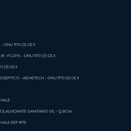
- ONU 1170 (3) GE II
,8 - FLOPS - ONU 1170 (3) GE II
 (3) GE II
SEPTICO - ADHETECH - ONU 1170 (3) GE II
 VALE
SOL
ALVEJANTE SANITARIO 01L - Q BOA
 VALE REF 879