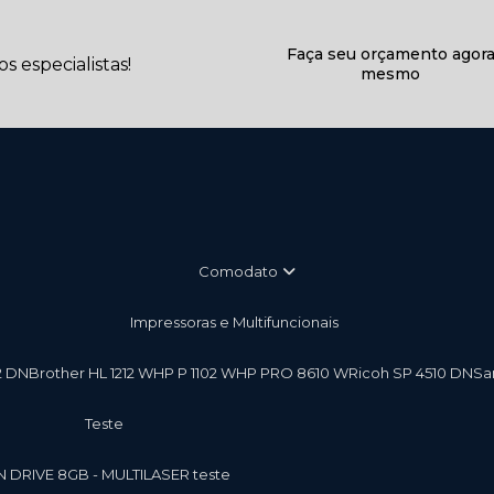
Faça seu orçamento agor
 especialistas!
mesmo
Comodato
Impressoras e Multifuncionais
2 DN
Brother HL 1212 W
HP P 1102 W
HP PRO 8610 W
Ricoh SP 4510 DN
S
teste
EN DRIVE 8GB - MULTILASER teste