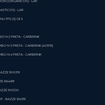
ROM (ORGANICOS) - LAR
ASTICOS) - LAR
1170 (3) GE II
O N 2 PRETA - CARBRINK
BO N 3 PRETA - CARBRINK (40576)
BO N 4 PRETA - CARBRINK
BAZZE 900319
ZE 614489
AZZE 901330
 - BAZZE 614519