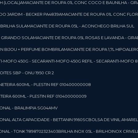
SH (LOCAL)
AMACIANTE DE ROUPA 01L CONC COCO E BAUNILHA - GI
DO JARDIM - BECKER PA4839
AMACIANTE DE ROUPA 01L CONC FLOR
 BRILHA SUL
AMACIANTE DE ROUPA 05L - ACONCHEGO BRILHA SUL
 - GIRANDO SOL
AMACIANTE DE ROUPA 05L ROSAS E LAVANDA - GIR
MON BIJOU + PERFUME BOMBRIL
AMACIANTE DE ROUPA 1,7L HIPOALE
NTI-MOFO 450G - SECAR
ANTI-MOFO 450G REFIL - SECAR
ANTI-MOFO 8
NOITES SBP - ONU 1950 CR 2
NETEIRA 600ML - PLESTIN REF 010400000008
TEIRA 600ML - PLESTIN REF 010400000009
IONAL - BRALIMPIA SG04AMV
IONAL ALTA CAPACIDADE - BETTANIN 9160SC
BOLSA DE VINIL AMAR
ONAL - TONK 7898702323403
BRILHA INOX 05L - BRILHOINOX CRIVEL