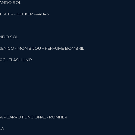
RANDO SOL
ESCER - BECKER PA4843
ANDO SOL
RGENICO - MON BIJOU + PERFUME BOMBRIL
0G - FLASH LIMP
ELA PCARRO FUNCIONAL - ROMHER
LA